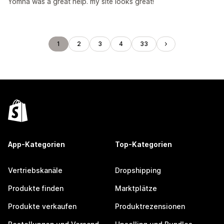
Yomna was a great help. my site looks great!
1
2
3
4
33
App-Kategorien
Top-Kategorien
Vertriebskanäle
Dropshipping
Produkte finden
Marktplätze
Produkte verkaufen
Produktrezensionen