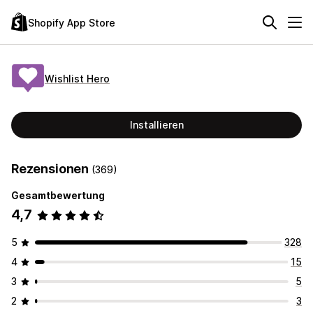
Shopify App Store
Wishlist Hero
Installieren
Rezensionen
(369)
Gesamtbewertung
4,7
5
328
4
15
3
5
2
3