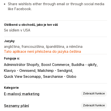
Share wishlists either through email or through social media
like Facebook.
Oblíbené u obchodů, jako je ten váš
Se sídlem v USA
Jazyky
angličtina, francouzština, španělština, a němčina
Tato aplikace není přeložena do jazyka čeština
Funguje s:
Administrátor Shopify
Boost Commerce
Buddha - qikify
Klaviyo - Omnisend
Mailchimp - Sendgrid
Quick View Secomapp
Searchanise - Globo
Kategorie
E-mailový marketing
Zobrazit funkce
Typy kampaní
Seznamy přání
Zobrazit funkce