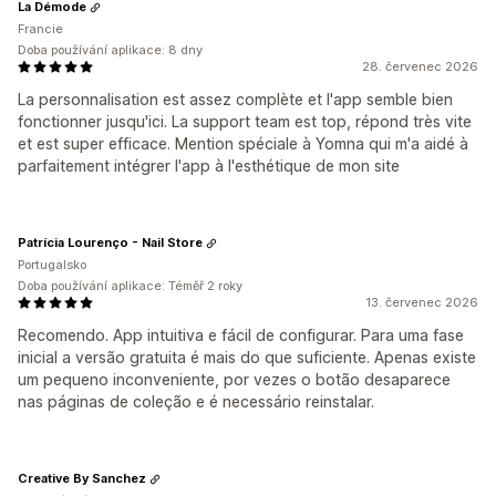
La Démode
Francie
Doba používání aplikace: 8 dny
28. červenec 2026
La personnalisation est assez complète et l'app semble bien
fonctionner jusqu'ici. La support team est top, répond très vite
et est super efficace. Mention spéciale à Yomna qui m'a aidé à
parfaitement intégrer l'app à l'esthétique de mon site
Patrícia Lourenço - Nail Store
Portugalsko
Doba používání aplikace: Téměř 2 roky
13. červenec 2026
Recomendo. App intuitiva e fácil de configurar. Para uma fase
inicial a versão gratuita é mais do que suficiente. Apenas existe
um pequeno inconveniente, por vezes o botão desaparece
nas páginas de coleção e é necessário reinstalar.
Creative By Sanchez