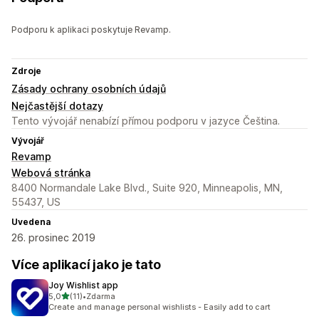
Podporu k aplikaci poskytuje Revamp.
Zdroje
Zásady ochrany osobních údajů
Nejčastější dotazy
Tento vývojář nenabízí přímou podporu v jazyce Čeština.
Vývojář
Revamp
Webová stránka
8400 Normandale Lake Blvd., Suite 920, Minneapolis, MN,
55437, US
Uvedena
26. prosinec 2019
Více aplikací jako je tato
Joy Wishlist app
z 5 hvězd
5,0
(11)
•
Zdarma
Celkový počet recenzí: 11
Create and manage personal wishlists - Easily add to cart