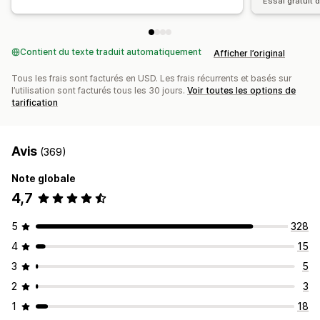
Essai gratuit d
Contient du texte traduit automatiquement
Afficher l’original
Tous les frais sont facturés en USD. Les frais récurrents et basés sur
l’utilisation sont facturés tous les 30 jours.
Voir toutes les options de
tarification
Avis
(369)
Note globale
4,7
5
328
4
15
3
5
2
3
1
18