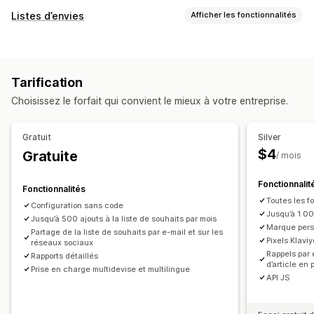
Types de campagnes
Listes d’envies
Afficher les fonctionnalités
E-mails de suivi
E-mails de baisse des prix
Types de listes
E-mails de reconquête
Liste de cadeaux
Liste en ligne
Liste d’envies publique
Gestion des campagnes
Tarification
Coups de cœur
Sauvegarder pour plus tard
Modèles
Traduction
Localisation
Import et export
Choisissez le forfait qui convient le mieux à votre entreprise.
Liste d’envies d’invité
Déclencheurs et règles
Automatisations
Segmentation
Gestion des listes
Suivi
Rapports
Informations et conseils
Gratuit
Silver
Partage d’e-mails
Partage social
Liens de partage
Analyses de données
API et webhooks
$4
Gratuite
/ mois
Tableau de bord
Importation et exportation
Ajout au panier
Analyse des conversions
Fonctionnalit
Fonctionnalités
Toutes les fo
Configuration sans code
Personnalisation
Jusqu’à 1 00
Jusqu’à 500 ajouts à la liste de souhaits par mois
Image de marque personnalisée
Marque pers
Partage de la liste de souhaits par e-mail et sur les
Pixels Klavi
réseaux sociaux
Mises en page personnalisées
Icônes personnalisées
Rappels par 
Rapports détaillés
Multilingue
Modèles d’e-mails
Alertes de prix
d’article en 
Prise en charge multidevise et multilingue
API JS
Alertes de stock