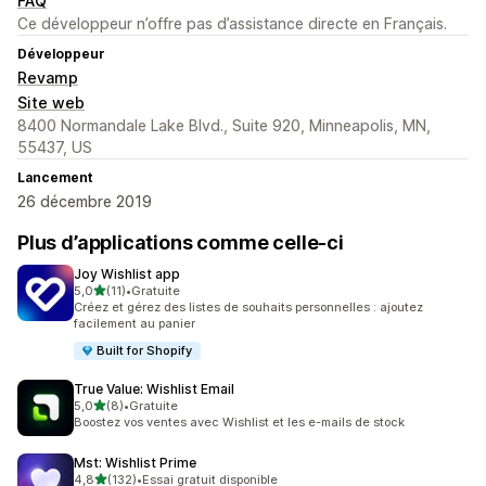
FAQ
Ce développeur n’offre pas d’assistance directe en Français.
Développeur
Revamp
Site web
8400 Normandale Lake Blvd., Suite 920, Minneapolis, MN,
55437, US
Lancement
26 décembre 2019
Plus d’applications comme celle-ci
Joy Wishlist app
étoile(s) sur 5
5,0
(11)
•
Gratuite
11 avis au total
Créez et gérez des listes de souhaits personnelles : ajoutez
facilement au panier
Built for Shopify
True Value: Wishlist Email
étoile(s) sur 5
5,0
(8)
•
Gratuite
8 avis au total
Boostez vos ventes avec Wishlist et les e-mails de stock
Mst: Wishlist Prime
étoile(s) sur 5
4,8
(132)
•
Essai gratuit disponible
132 avis au total