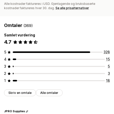
Alle kostnader faktureres i USD. Gjentagende og bruksbaserte
kostnader faktureres hver 30. dag.
Se alle prisalternativer
Omtaler
(369)
Samlet vurdering
4.7
5
328
4
15
3
5
2
3
1
18
Skriv en omtale
Alle omtaler
JPRO Supplies