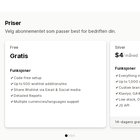
Oppfølgings-e-poster
E-poster om prisreduksjon
Listetyper
E-poster for winback
Gavelister
Nettbasert register
Offentlig ønskeliste
Administrere kampanjer
Priser
Favoritter
Lagre til senere
Gjesteønskeliste
Maler
Oversettelse
Lokalisering
Import og eksport
Velg abonnementet som passer best for bedriften din.
Listeadministrasjon
Utløsere og regler
Automasjoner
Segmentering
Sporing
E-postdeling
Sosial deling
Delingslenker
Instrumentbord
Rapportering
Innsikt og tips
Analyse
Free
Silver
Import og eksport
Legg i handlekurv
Konverteringsanalyse
API-er og webhooker
$4
Gratis
/ måned
Tilpasning
Funksjoner
Funksjoner
Tilpasset merkevarebygging
Tilpassede layout
Everything i
Code-free setup
Tilpassede ikoner
Flere språk
E-postmaler
Prisvarsler
Up to 1,000 
Up to 500 wishlist additions/mo
Lagerbeholdningsvarsler
Custom bra
Share Wishlist via Email & Social media
Klaviyo, GA4
Detailed Reports
Low stock, 
Multiple currencies/languages support
JS API
14-dagers gra