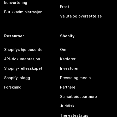
konvertering
Frakt
Butikkadministrasjon
Valuta og oversettelse
Ressurser
Shopify
Shopifys hjelpesenter
Om
API-dokumentasjon
Karrierer
Shopify-fellesskapet
Investorer
Shopify-blogg
Presse og media
Forskning
Partnere
Samarbeidspartnere
Juridisk
Tjenestestatus