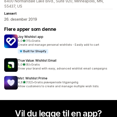
8400 Normandale Lake Blvd., Suite 920, Minneapolis, MN,
55437, US
Lansert
26. desember 2019
Flere apper som denne
Joy Wishlist app
av 5 stjerner
5,0
(11)
•
Gratis
Totalt 11 omtaler
Create and manage personal wishlists - Easily add to cart
Built for Shopify
True Value: Wishlist Email
av 5 stjerner
5,0
(8)
•
Gratis
Totalt 8 omtaler
Grow your brand with easy, advanced wishlist email campaigns
Mst: Wishlist Prime
av 5 stjerner
4,8
(132)
•
Gratis prøveperiode tilgjengelig
Totalt 132 omtaler
Allow customers to create and manage multiple wish lists.
Vil du legge til en app?