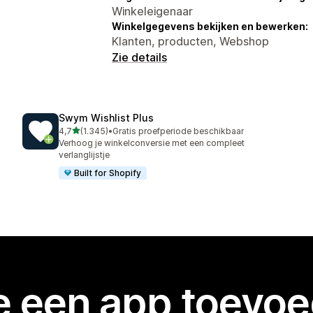
Winkeleigenaar
Winkelgegevens bekijken en bewerken:
Klanten, producten, Webshop
Zie details
Swym Wishlist Plus
van 5 sterren
4,7
(1.345)
•
Gratis proefperiode beschikbaar
1345 recensies in totaal
Verhoog je winkelconversie met een compleet
verlanglijstje
Built for Shopify
je een app toevo