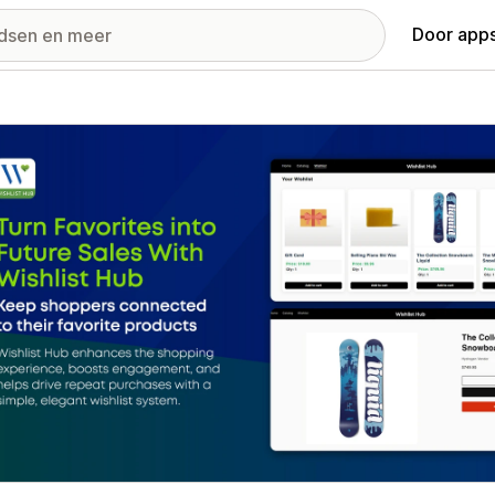
Door apps
ij met uitgelichte afbeeldingen