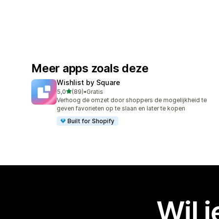
Meer apps zoals deze
Wishlist by Square
van 5 sterren
5,0
(89)
•
Gratis
89 recensies in totaal
Verhoog de omzet door shoppers de mogelijkheid te
geven favorieten op te slaan en later te kopen
Built for Shopify
Wil 