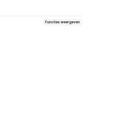
Functies weergeven
gen
ictogrammen