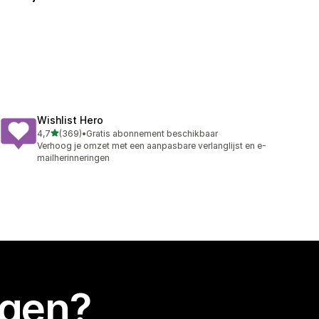
Wishlist Hero
van 5 sterren
4,7
(369)
•
Gratis abonnement beschikbaar
369 recensies in totaal
Verhoog je omzet met een aanpasbare verlanglijst en e-
mailherinneringen
egen?