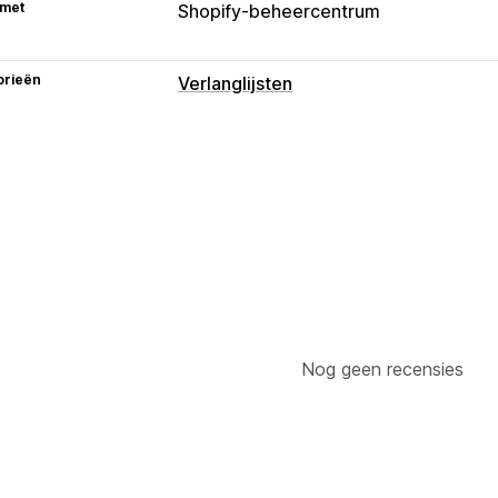
 met
Shopify-beheercentrum
orieën
Verlanglijsten
Lijsttypen
Favorieten
Verlanglijst gasten
Lijstbeheer
Dashboard
Aan winkelwagen toevoe
Aanpassing
Aangepaste branding
Aangepaste p
Nog geen recensies