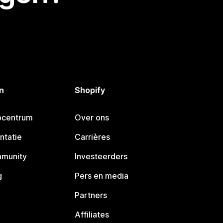
n
Shopify
pcentrum
Over ons
ntatie
Carrières
mmunity
Investeerders
g
Pers en media
Partners
Affiliates