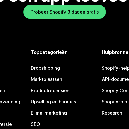
Probeer Shopify 3 dagen gratis
Topcategorieën
Hulpbronne
Dropshipping
Shopify-hel
n
Marktplaatsen
API-docume
pen
Productrecensies
Shopify Co
erzending
Upselling en bundels
Shopify-blo
E-mailmarketing
Research
ersie
SEO