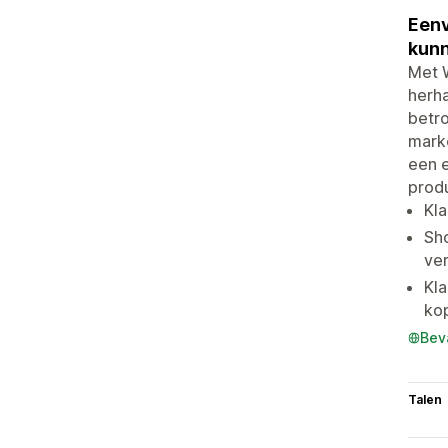
Eenv
kun
Met W
herh
betro
marke
een 
prod
Kla
Sh
ver
Kla
ko
Bev
Talen