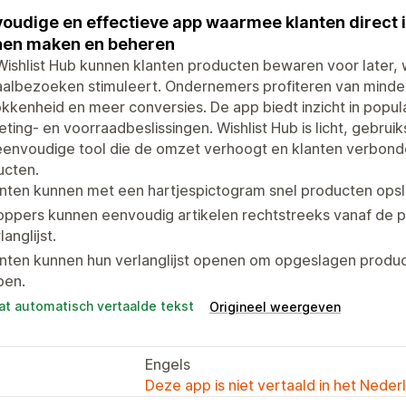
oudige en effectieve app waarmee klanten direct in
nen maken en beheren
ishlist Hub kunnen klanten producten bewaren voor later, 
aalbezoeken stimuleert. Ondernemers profiteren van minde
kkenheid en meer conversies. De app biedt inzicht in popula
ting- en voorraadbeslissingen. Wishlist Hub is licht, gebruik
eenvoudige tool die de omzet verhoogt en klanten verbond
ucten.
nten kunnen met een hartjespictogram snel producten opslaa
oppers kunnen eenvoudig artikelen rechtstreeks vanaf de 
langlijst.
nten kunnen hun verlanglijst openen om opgeslagen produc
pen.
at automatisch vertaalde tekst
Origineel weergeven
Engels
Deze app is niet vertaald in het Neder