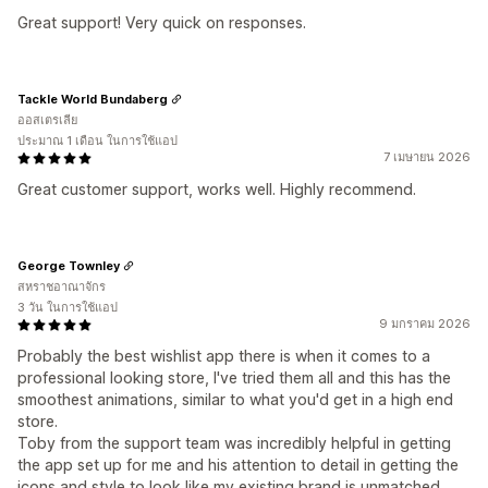
Great support! Very quick on responses.
Tackle World Bundaberg
ออสเตรเลีย
ประมาณ 1 เดือน ในการใช้แอป
7 เมษายน 2026
Great customer support, works well. Highly recommend.
George Townley
สหราชอาณาจักร
3 วัน ในการใช้แอป
9 มกราคม 2026
Probably the best wishlist app there is when it comes to a
professional looking store, I've tried them all and this has the
smoothest animations, similar to what you'd get in a high end
store.
Toby from the support team was incredibly helpful in getting
the app set up for me and his attention to detail in getting the
icons and style to look like my existing brand is unmatched.