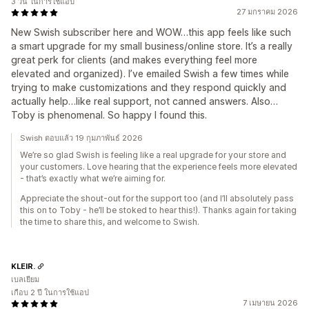
3 วัน ในการใช้แอป
27 มกราคม 2026
New Swish subscriber here and WOW…this app feels like such
a smart upgrade for my small business/online store. It’s a really
great perk for clients (and makes everything feel more
elevated and organized). I’ve emailed Swish a few times while
trying to make customizations and they respond quickly and
actually help…like real support, not canned answers. Also…
Toby is phenomenal. So happy I found this.
Swish ตอบแล้ว 19 กุมภาพันธ์ 2026
We’re so glad Swish is feeling like a real upgrade for your store and
your customers. Love hearing that the experience feels more elevated
- that’s exactly what we’re aiming for.
Appreciate the shout-out for the support too (and I’ll absolutely pass
this on to Toby - he’ll be stoked to hear this!). Thanks again for taking
the time to share this, and welcome to Swish.
KLEIR.
เบลเยียม
เกือบ 2 ปี ในการใช้แอป
7 เมษายน 2026