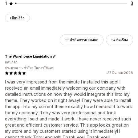
1
3
เขียนรีวิว
จำกัดการแสดงผล
จัดเรียง
The Warehouse Liquidation
แคนาดา
ประมาณ 18 ชั่วโมง ในการใช้แอป
27 มีนาคม 2026
I was very impressed from the minute I installed this app! I
received an email immediately welcoming our company with
detailed instructions on how they would integrate this into my
theme. They worked on it right away! They were able to install
the app. into my current theme exactly how I needed it to work
for my company. Toby was very professional and took
everything I said and made it work. I have never received such
great and efficient customer service. This app looks great on
my store and my customers started using it immediately! I
cannot thank Toby enough! Thank you! Thank you!!