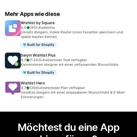
Mehr Apps wie diese
Wishlist by Square
von 5 Sternen
5,0
(90)
•
Kostenlos
90 Rezensionen insgesamt
Umsatz steigern, indem Käufer:innen Favoriten speichern und
später kaufen können
Built for Shopify
Swym Wishlist Plus
von 5 Sternen
4,7
(1.343)
•
Kostenloser Test verfügbar
1343 Rezensionen insgesamt
Konversionen steigner mit einer umfassenden Wunschliste.
Built for Shopify
Wishlist Hero
von 5 Sternen
4,7
(369)
•
Kostenloser Plan verfügbar
369 Rezensionen insgesamt
Umsätze steigern mit einer anpassbaren Wunschliste & E-Mail-
Erinnerungen
Möchtest du eine App