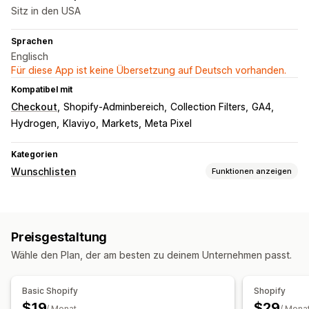
Sitz in den USA
Sprachen
Englisch
Für diese App ist keine Übersetzung auf Deutsch vorhanden.
Kompatibel mit
Checkout
Shopify-Adminbereich
Collection Filters
GA4
Hydrogen
Klaviyo
Markets
Meta Pixel
Kategorien
Wunschlisten
Funktionen anzeigen
Listenarten
Öffentliche Wunschliste
Favoriten
Für später speichern
Preisgestaltung
Gast-Wunschliste
Wähle den Plan, der am besten zu deinem Unternehmen passt.
Listenverwaltung
Teilen per E-Mail
Social Sharing
Freigabelinks
Dashboard
Basic Shopify
Shopify
Mehrere Listen
Import und Export
In den Warenkorb
$19
$29
/ Monat
/ Mona