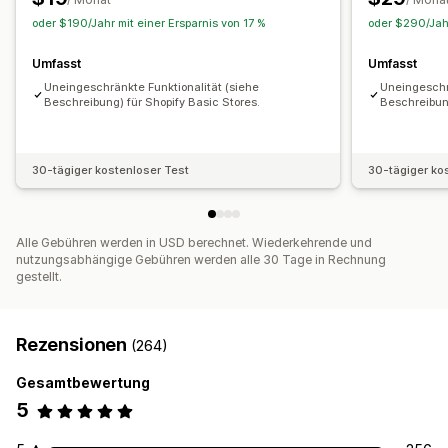
Conversion-Analysen
oder $190/Jahr mit einer Ersparnis von 17 %
oder $290/Jahr
Anpassung
Umfasst
Umfasst
Benutzerdefiniertes Branding
Benutzerdefinierte Layouts
Uneingeschränkte Funktionalität (siehe
Uneingeschr
Benutzerdefinierte Symbole
Beschreibung) für Shopify Basic Stores.
Mehrere Sprachen
Beschreibung
E-Mail-Vorlagen
Kaufbenachrichtigungen
Preisbenachrichtigungen
Bestandsbenachrichtigungen
30-tägiger kostenloser Test
30-tägiger ko
Alle Gebühren werden in USD berechnet. Wiederkehrende und
nutzungsabhängige Gebühren werden alle 30 Tage in Rechnung
gestellt.
Rezensionen
(264)
Gesamtbewertung
5