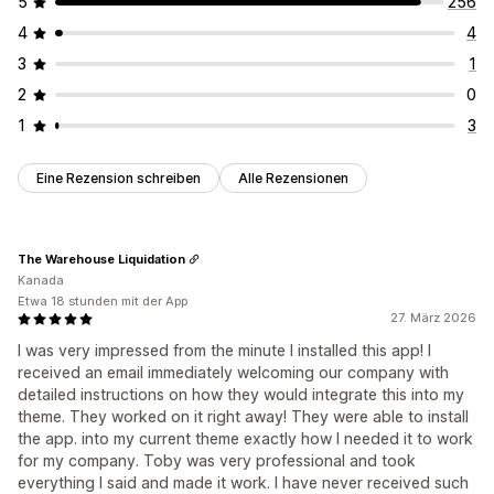
5
256
4
4
3
1
2
0
1
3
Eine Rezension schreiben
Alle Rezensionen
The Warehouse Liquidation
Kanada
Etwa 18 stunden mit der App
27. März 2026
I was very impressed from the minute I installed this app! I
received an email immediately welcoming our company with
detailed instructions on how they would integrate this into my
theme. They worked on it right away! They were able to install
the app. into my current theme exactly how I needed it to work
for my company. Toby was very professional and took
everything I said and made it work. I have never received such