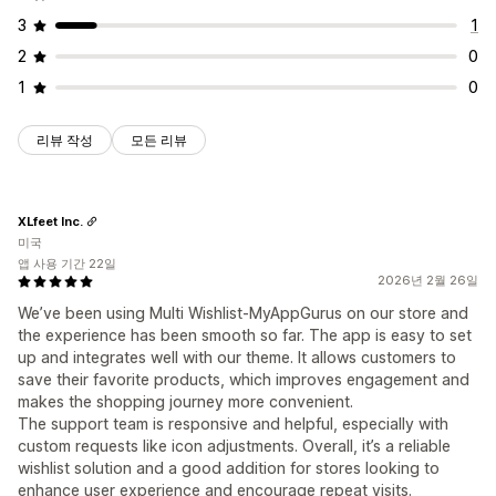
3
1
2
0
1
0
리뷰 작성
모든 리뷰
XLfeet Inc.
미국
앱 사용 기간 22일
2026년 2월 26일
We’ve been using Multi Wishlist-MyAppGurus on our store and
the experience has been smooth so far. The app is easy to set
up and integrates well with our theme. It allows customers to
save their favorite products, which improves engagement and
makes the shopping journey more convenient.
The support team is responsive and helpful, especially with
custom requests like icon adjustments. Overall, it’s a reliable
wishlist solution and a good addition for stores looking to
enhance user experience and encourage repeat visits.