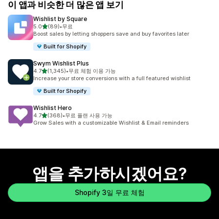
이 앱과 비슷한 더 많은 앱 보기
Wishlist by Square
별 5개 중
5.0
(89)
•
무료
총 리뷰 89개
Boost sales by letting shoppers save and buy favorites later
Built for Shopify
Swym Wishlist Plus
별 5개 중
4.7
(1,345)
•
무료 체험 이용 가능
총 리뷰 1345개
Increase your store conversions with a full featured wishlist
Built for Shopify
Wishlist Hero
별 5개 중
4.7
(368)
•
무료 플랜 사용 가능
총 리뷰 368개
Grow Sales with a customizable Wishlist & Email reminders
앱을 추가하시겠어요?
Shopify 3일 무료 체험