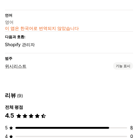
언어
영어
이 앱은 한국어로 번역되지 않았습니다
다음과 호환:
Shopify 관리자
범주
위시리스트
기능 표시
목록 유형
게스트 위시리스트
리뷰
(9)
목록 관리
전체 평점
대시보드
카트에 추가
4.5
5
8
4
0