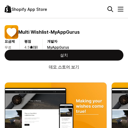
Shopify App Store
Multi Wishlist‑MyAppGurus
요금제
평점
개발자
무료
4.5
(9)
MyAppGurus
설치
데모 스토어 보기