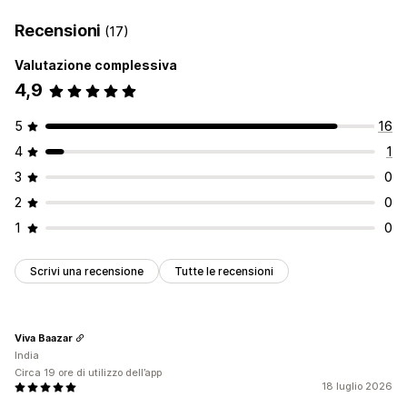
Gestione delle liste
Recensioni
(17)
Condivisione sui social
Condividi link
Dashboard
Più liste
Valutazione complessiva
Aggiungi al carrello
Analisi delle conversioni
4,9
Personalizzazione
5
16
Branding personalizzato
Layout personalizzati
4
1
Icone personalizzate
Multilingua
3
0
2
0
1
0
Scrivi una recensione
Tutte le recensioni
Viva Baazar
India
Circa 19 ore di utilizzo dell’app
18 luglio 2026