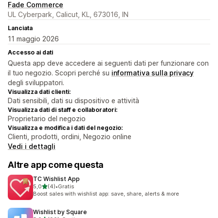
Fade Commerce
UL Cyberpark, Calicut, KL, 673016, IN
Lanciata
11 maggio 2026
Accesso ai dati
Questa app deve accedere ai seguenti dati per funzionare con
il tuo negozio. Scopri perché su
informativa sulla privacy
degli sviluppatori.
Visualizza dati clienti:
Dati sensibili, dati su dispositivo e attività
Visualizza dati di staff e collaboratori:
Proprietario del negozio
Visualizza e modifica i dati del negozio:
Clienti, prodotti, ordini, Negozio online
Vedi i dettagli
Altre app come questa
TC Wishlist App
stelle su 5
5,0
(4)
•
Gratis
4 recensioni totali
Boost sales with wishlist app: save, share, alerts & more
Wishlist by Square