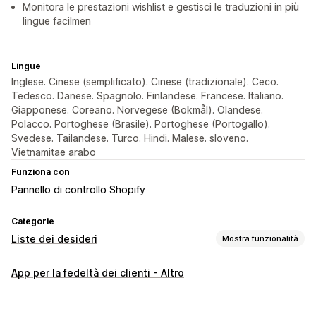
Monitora le prestazioni wishlist e gestisci le traduzioni in più
lingue facilmen
Lingue
Inglese. Cinese (semplificato). Cinese (tradizionale). Ceco.
Tedesco. Danese. Spagnolo. Finlandese. Francese. Italiano.
Giapponese. Coreano. Norvegese (Bokmål). Olandese.
Polacco. Portoghese (Brasile). Portoghese (Portogallo).
Svedese. Tailandese. Turco. Hindi. Malese. sloveno.
Vietnamitae arabo
Funziona con
Pannello di controllo Shopify
Categorie
Liste dei desideri
Mostra funzionalità
Tipi di liste
App per la fedeltà dei clienti - Altro
Lista dei desideri pubblica
Preferiti
Salva per dopo
Lista dei desideri degli ospiti