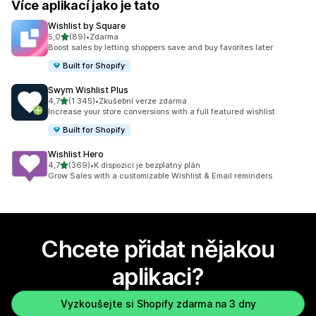
Více aplikací jako je tato
Wishlist by Square
z 5 hvězd
5,0
(89)
•
Zdarma
Celkový počet recenzí: 89
Boost sales by letting shoppers save and buy favorites later
Built for Shopify
Swym Wishlist Plus
z 5 hvězd
4,7
(1 345)
•
Zkušební verze zdarma
Celkový počet recenzí: 1345
Increase your store conversions with a full featured wishlist
Built for Shopify
Wishlist Hero
z 5 hvězd
4,7
(369)
•
K dispozici je bezplatný plán
Celkový počet recenzí: 369
Grow Sales with a customizable Wishlist & Email reminders
Chcete přidat nějakou
aplikaci?
Vyzkoušejte si Shopify zdarma na 3 dny