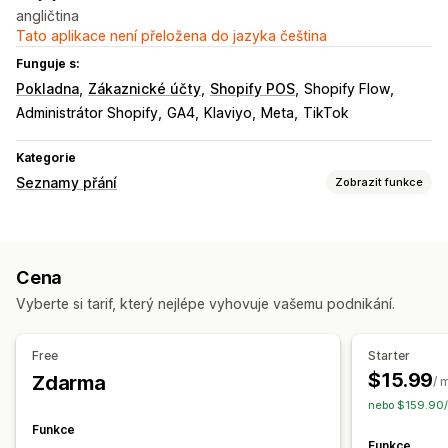
angličtina
Tato aplikace není přeložena do jazyka čeština
Funguje s:
Pokladna
Zákaznické účty
Shopify POS
Shopify Flow
Administrátor Shopify
GA4
Klaviyo
Meta
TikTok
Kategorie
Seznamy přání
Zobrazit funkce
Typy seznamů
Veřejný seznam přání
Oblíbené
Uložení na později
Cena
Seznam přání hostů
Vyberte si tarif, který nejlépe vyhovuje vašemu podnikání.
Správa seznamů
Sdílení odkazů
Panel
Import a export
Přidat do košíku
Free
Starter
Analytika konverzí
$15.99
Zdarma
/ 
nebo $159.90/r
Přizpůsobení
Funkce
Vlastní prosazování značky
Vlastní rozvržení
Vlastní ikony
Funkce