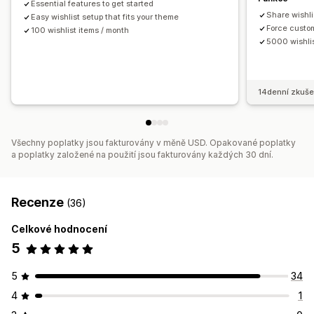
Essential features to get started
Více jazyků
Upozornění týkající se ceny
Share wishli
Easy wishlist setup that fits your theme
Upozornění týkající se skladových zásob
Force custom
100 wishlist items / month
5000 wishlis
14denní zkuše
Všechny poplatky jsou fakturovány v měně USD. Opakované poplatky
a poplatky založené na použití jsou fakturovány každých 30 dní.
Recenze
(36)
Celkové hodnocení
5
5
34
4
1