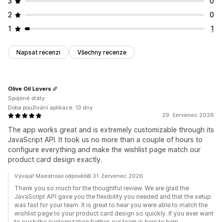
3
0
2
0
1
1
Napsat recenzi
Všechny recenze
Olive Oil Lovers
Spojené státy
Doba používání aplikace: 13 dny
29. červenec 2026
The app works great and is extremely customizable through its
JavaScript API. It took us no more than a couple of hours to
configure everything and make the wishlist page match our
product card design exactly.
Vývojář Maestrooo odpověděl 31. červenec 2026
Thank you so much for the thoughtful review. We are glad the
JavaScript API gave you the flexibility you needed and that the setup
was fast for your team. It is great to hear you were able to match the
wishlist page to your product card design so quickly. If you ever want
to push the customization further, our team is here to help.