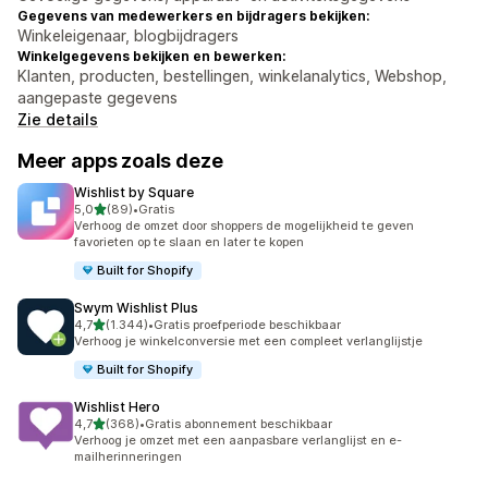
Gegevens van medewerkers en bijdragers bekijken:
Winkeleigenaar, blogbijdragers
Winkelgegevens bekijken en bewerken:
Klanten, producten, bestellingen, winkelanalytics, Webshop,
aangepaste gegevens
Zie details
Meer apps zoals deze
Wishlist by Square
van 5 sterren
5,0
(89)
•
Gratis
89 recensies in totaal
Verhoog de omzet door shoppers de mogelijkheid te geven
favorieten op te slaan en later te kopen
Built for Shopify
Swym Wishlist Plus
van 5 sterren
4,7
(1.344)
•
Gratis proefperiode beschikbaar
1344 recensies in totaal
Verhoog je winkelconversie met een compleet verlanglijstje
Built for Shopify
Wishlist Hero
van 5 sterren
4,7
(368)
•
Gratis abonnement beschikbaar
368 recensies in totaal
Verhoog je omzet met een aanpasbare verlanglijst en e-
mailherinneringen