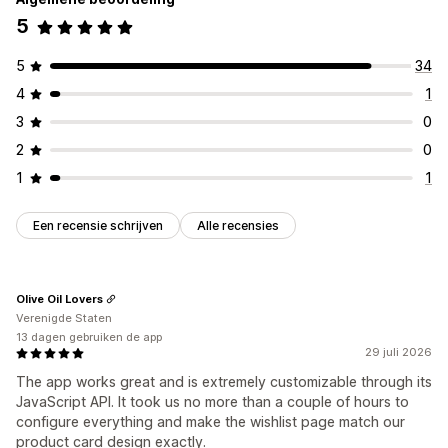
5
5
34
4
1
3
0
2
0
1
1
Een recensie schrijven
Alle recensies
Olive Oil Lovers
Verenigde Staten
13 dagen gebruiken de app
29 juli 2026
The app works great and is extremely customizable through its
JavaScript API. It took us no more than a couple of hours to
configure everything and make the wishlist page match our
product card design exactly.