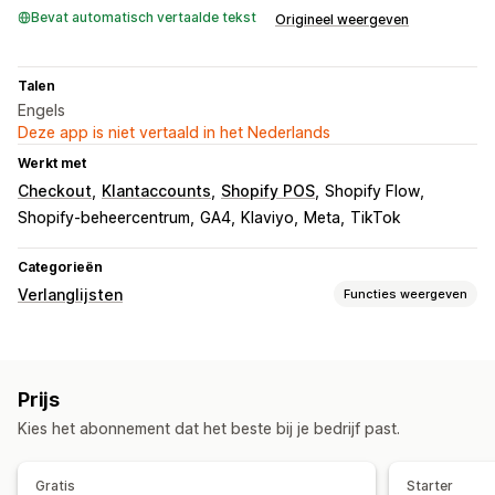
Bevat automatisch vertaalde tekst
Origineel weergeven
Talen
Engels
Deze app is niet vertaald in het Nederlands
Werkt met
Checkout
Klantaccounts
Shopify POS
Shopify Flow
Shopify-beheercentrum
GA4
Klaviyo
Meta
TikTok
Categorieën
Verlanglijsten
Functies weergeven
Lijsttypen
Openbare verlanglijst
Favorieten
Opslaan voor later
Prijs
Verlanglijst gasten
Kies het abonnement dat het beste bij je bedrijf past.
Lijstbeheer
Links delen
Dashboard
Importeren en exporteren
Gratis
Starter