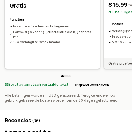
Aan winkelwagen toevoegen
Conversie-analytics
$15.99
Gratis
/m
of $159.90/ja
Aanpassing
Functies
Aangepaste branding
Aangepaste opmaak
Functies
Essentiële functies om te beginnen
Aangepaste pictogrammen
Meerdere talen
Verlanglijst
Eenvoudige verlanglijstinstallatie die bij je thema
Prijsmeldingen
Voorraadmeldingen
past
Inloggen ver
100 verlanglijstitems / maand
5.000 verlan
Gratis proefp
Bevat automatisch vertaalde tekst
Origineel weergeven
Alle betalingen worden in USD gefactureerd. Terugkerende en op
gebruik gebaseerde kosten worden om de 30 dagen gefactureerd.
Recensies
(36)
Algemene beoordeling