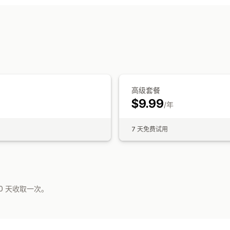
公共心愿单
列表管理
添加到购物车
自定义
价格提醒
高级套餐
$9.99
/年
7 天免费试用
0 天收取一次。