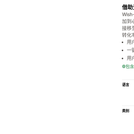
借助
Wi
加到
接移
转化
用
一
用
包含
语言
类别