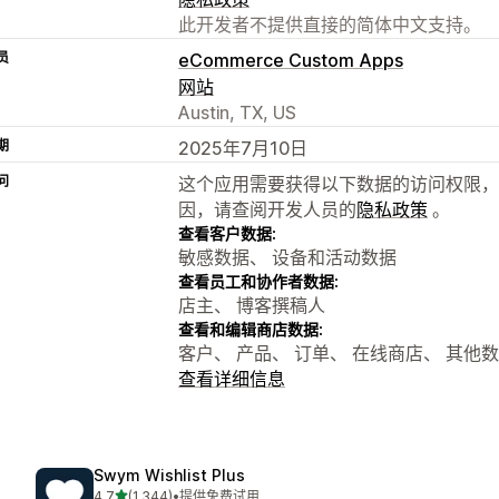
此开发者不提供直接的简体中文支持。
员
eCommerce Custom Apps
网站
Austin, TX, US
期
2025年7月10日
问
这个应用需要获得以下数据的访问权限，
因，请查阅开发人员的
隐私政策
。
查看客户数据:
敏感数据、 设备和活动数据
查看员工和协作者数据:
店主、 博客撰稿人
查看和编辑商店数据:
客户、 产品、 订单、 在线商店、 其他
查看详细信息
Swym Wishlist Plus
星（满分 5 星）
4.7
(1,344)
•
提供免费试用