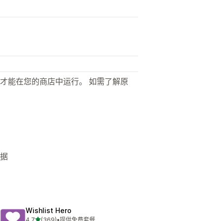
才能在您的商店中运行。 如需了解原
数据
Wishlist Hero
星（满分 5 星）
4.7
(369)
•
提供免费套餐