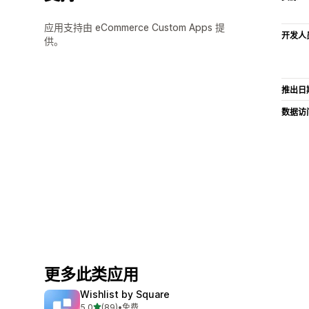
应用支持由 eCommerce Custom Apps 提
开发人
供。
推出日
数据访
更多此类应用
Wishlist by Square
星（满分 5 星）
5.0
(89)
•
免费