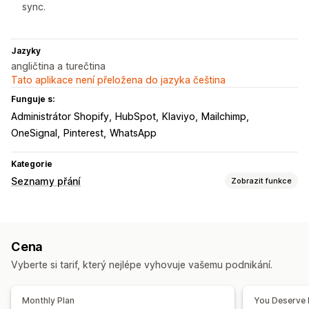
sync.
Jazyky
angličtina a turečtina
Tato aplikace není přeložena do jazyka čeština
Funguje s:
Administrátor Shopify
HubSpot
Klaviyo
Mailchimp
OneSignal
Pinterest
WhatsApp
Kategorie
Seznamy přání
Zobrazit funkce
Typy seznamů
Vlastní registr
Vytvoření seznamu dárků
Cena
Registr na prodejně
Online registr
Veřejný seznam přání
Vyberte si tarif, který nejlépe vyhovuje vašemu podnikání.
Oblíbené
Uložení na později
Seznam přání hostů
Správa seznamů
Monthly Plan
You Deserve