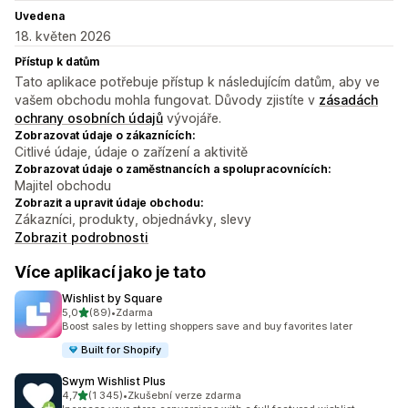
Uvedena
18. květen 2026
Přístup k datům
Tato aplikace potřebuje přístup k následujícím datům, aby ve
vašem obchodu mohla fungovat. Důvody zjistíte v
zásadách
ochrany osobních údajů
vývojáře.
Zobrazovat údaje o zákaznících:
Citlivé údaje, údaje o zařízení a aktivitě
Zobrazovat údaje o zaměstnancích a spolupracovnících:
Majitel obchodu
Zobrazit a upravit údaje obchodu:
Zákazníci, produkty, objednávky, slevy
Zobrazit podrobnosti
Více aplikací jako je tato
Wishlist by Square
z 5 hvězd
5,0
(89)
•
Zdarma
Celkový počet recenzí: 89
Boost sales by letting shoppers save and buy favorites later
Built for Shopify
Swym Wishlist Plus
z 5 hvězd
4,7
(1 345)
•
Zkušební verze zdarma
Celkový počet recenzí: 1345