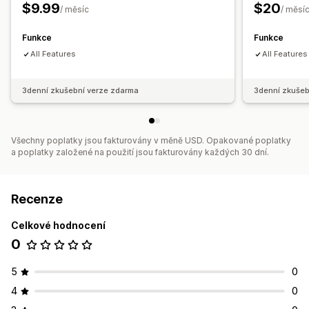
Sdílení e-mailů
Sdílení na sociálních sítích
Sdílení odkazů
$9.99
$20
/ měsíc
/ měsí
Panel
Více seznamů
Import a export
Přidat do košíku
Analytika konverzí
Funkce
Funkce
All Features
All Features
Přizpůsobení
Vlastní prosazování značky
Vlastní rozvržení
Vlastní ikony
3denní zkušební verze zdarma
3denní zkušeb
Více jazyků
E-mailové šablony
Upozornění týkající se nákupu
Upozornění týkající se ceny
Upozornění týkající se skladových zásob
Všechny poplatky jsou fakturovány v měně USD. Opakované poplatky
a poplatky založené na použití jsou fakturovány každých 30 dní.
Recenze
Celkové hodnocení
0
5
0
4
0