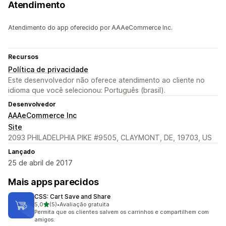
Atendimento
Atendimento do app oferecido por AAAeCommerce Inc.
Recursos
Política de privacidade
Este desenvolvedor não oferece atendimento ao cliente no
idioma que você selecionou: Português (brasil).
Desenvolvedor
AAAeCommerce Inc
Site
2093 PHILADELPHIA PIKE #9505, CLAYMONT, DE, 19703, US
Lançado
25 de abril de 2017
Mais apps parecidos
CSS: Cart Save and Share
de 5 estrelas
5,0
(5)
•
Avaliação gratuita
5 avaliações ao todo
Permita que os clientes salvem os carrinhos e compartilhem com
amigos.