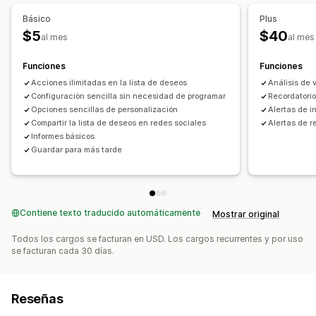
Básico
Plus
$5
$40
al mes
al mes
Funciones
Funciones
Acciones ilimitadas en la lista de deseos
Análisis de 
Configuración sencilla sin necesidad de programar
Recordatorio
Opciones sencillas de personalización
Alertas de i
Compartir la lista de deseos en redes sociales
Alertas de r
Informes básicos
Guardar para más tarde
Contiene texto traducido automáticamente
Mostrar original
Todos los cargos se facturan en USD. Los cargos recurrentes y por uso
se facturan cada 30 días.
Reseñas