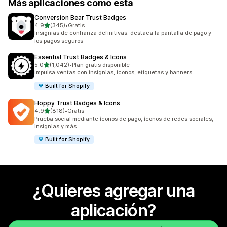
Más aplicaciones como esta
Conversion Bear Trust Badges
de 5 estrellas
4.9
(345)
•
Gratis
345 reseñas en total
Insignias de confianza definitivas: destaca la pantalla de pago y
los pagos seguros
Essential Trust Badges & Icons
de 5 estrellas
5.0
(1,042)
•
Plan gratis disponible
1042 reseñas en total
Impulsa ventas con insignias, iconos, etiquetas y banners.
Built for Shopify
Hoppy Trust Badges & Icons
de 5 estrellas
4.9
(818)
•
Gratis
818 reseñas en total
Prueba social mediante íconos de pago, íconos de redes sociales,
insignias y más
Built for Shopify
¿Quieres agregar una
aplicación?