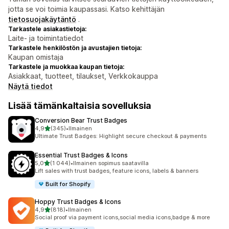
jotta se voi toimia kaupassasi. Katso kehittäjän
tietosuojakäytäntö
.
Tarkastele asiakastietoja:
Laite- ja toimintatiedot
Tarkastele henkilöstön ja avustajien tietoja:
Kaupan omistaja
Tarkastele ja muokkaa kaupan tietoja:
Asiakkaat, tuotteet, tilaukset, Verkkokauppa
Näytä tiedot
Lisää tämänkaltaisia sovelluksia
Conversion Bear Trust Badges
/ 5 tähteä
4,9
(345)
•
Ilmainen
345 arvostelua yhteensä
Ultimate Trust Badges: Highlight secure checkout & payments
Essential Trust Badges & Icons
/ 5 tähteä
5,0
(1 044)
•
Ilmainen sopimus saatavilla
1044 arvostelua yhteensä
Lift sales with trust badges, feature icons, labels & banners
Built for Shopify
Hoppy Trust Badges & Icons
/ 5 tähteä
4,9
(818)
•
Ilmainen
818 arvostelua yhteensä
Social proof via payment icons,social media icons,badge & more