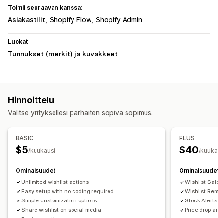
Toimii seuraavan kanssa:
Asiakastilit
Shopify Flow
Shopify Admin
Luokat
Tunnukset (merkit) ja kuvakkeet
Hinnoittelu
Valitse yrityksellesi parhaiten sopiva sopimus.
BASIC
PLUS
$5
$40
/kuukausi
/kuuka
Ominaisuudet
Ominaisuude
Unlimited wishlist actions
Wishlist Sal
Easy setup with no coding required
Wishlist Re
Simple customization options
Stock Alerts
Share wishlist on social media
Price drop a