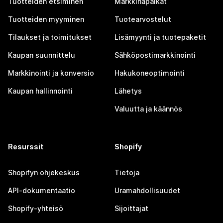
Tuotteiden etsiminen
Markkinapaikat
Tuotteiden myyminen
Tuotearvostelut
Tilaukset ja toimitukset
Lisämyynti ja tuotepaketit
Kaupan suunnittelu
Sähköpostimarkkinointi
Markkinointi ja konversio
Hakukoneoptimointi
Kaupan hallinnointi
Lähetys
Valuutta ja käännös
Resurssit
Shopify
Shopifyn ohjekeskus
Tietoja
API-dokumentaatio
Uramahdollisuudet
Shopify-yhteisö
Sijoittajat