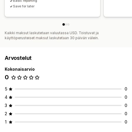
Basic reporting
Save for later
Kaikki maksut laskutetaan valuutassa USD. Toistuvat ja
käyttöperusteiset maksut laskutetaan 30 päivän välein.
Arvostelut
Kokonaisarvio
0
5
0
4
0
3
0
2
0
1
0