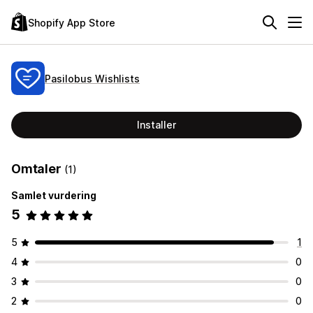
Shopify App Store
Pasilobus Wishlists
Installer
Omtaler
(1)
Samlet vurdering
5
5
1
4
0
3
0
2
0