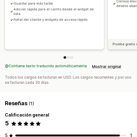
Correos elec
Guardar para más tarde
deseos aba
Adición rápida para el carrito desde el widget de
lista
Portal del cliente y widgets de acceso rápido
Prueba gratis 
Contiene texto traducido automáticamente
Mostrar original
Todos los cargos se facturan en USD. Los cargos recurrentes y por uso
se facturan cada 30 días.
Reseñas
(1)
Calificación general
5
5
1