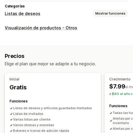
Categorías
Listas de deseos
Mostrar funciones
Tipos de listas
Visualización de productos - Otros
Registro personalizado
Registro de regalos
Registro en la tienda física
Registro online
Lista de deseos pública
Favoritos
Guardar para después
Precios
Lista de deseos del invitado
Elige el plan que mejor se adapte a tu negocio.
Gestión de listas
Compartir en redes sociales
Compartir enlaces
Inicial
Crecimiento
Panel de control
Múltiples listas
Importar y exportar
$7.99
Gratis
al m
Agregar al carrito
Estadísticas de conversión
o $80 al año c
Funciones
Personalización
Funciones
Listas de deseos y artículos guardados ilimitados
Promoción de marca personalizada
Todas las fu
Listas de invitados
Diseños personalizados
Íconos personalizados
Alertas por 
Varias listas por cliente
inventario
Varios idiomas y monedas
Múltiples idiomas
Alertas por 
Botones e íconos de adición rápida