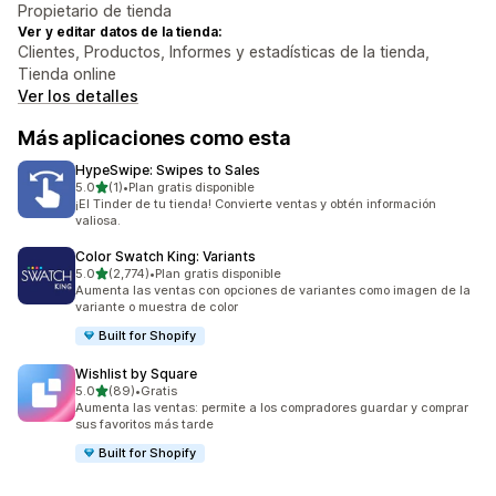
Propietario de tienda
Ver y editar datos de la tienda:
Clientes, Productos, Informes y estadísticas de la tienda,
Tienda online
Ver los detalles
Más aplicaciones como esta
HypeSwipe: Swipes to Sales
de 5 estrellas
5.0
(1)
•
Plan gratis disponible
1 reseñas en total
¡El Tinder de tu tienda! Convierte ventas y obtén información
valiosa.
Color Swatch King: Variants
de 5 estrellas
5.0
(2,774)
•
Plan gratis disponible
2774 reseñas en total
Aumenta las ventas con opciones de variantes como imagen de la
variante o muestra de color
Built for Shopify
Wishlist by Square
de 5 estrellas
5.0
(89)
•
Gratis
89 reseñas en total
Aumenta las ventas: permite a los compradores guardar y comprar
sus favoritos más tarde
Built for Shopify