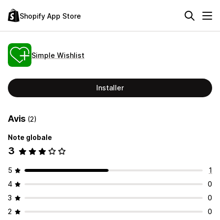
Shopify App Store
Simple Wishlist
Installer
Avis
(2)
Note globale
3
5
1
4
0
3
0
2
0