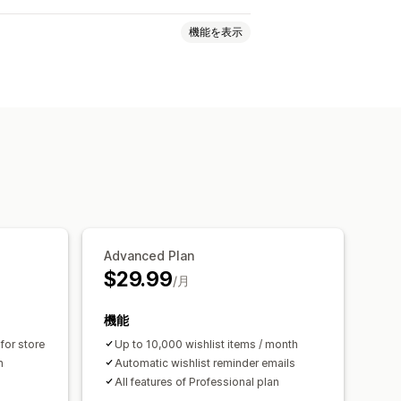
機能を表示
とで買う
ゲストのウィッシュリスト
有
リンクの共有
ダッシュボード
テンプレート
Advanced Plan
$29.99
/月
機能
for store
Up to 10,000 wishlist items / month
n
Automatic wishlist reminder emails
All features of Professional plan