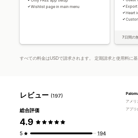
Only FREE app setup
Export
Wishlist page in main menu
Heart 
Custom
7日間の
すべての料金はUSDで請求されます。 定期請求と使用料に
レビュー
Palom
(197)
アメリ
アプリ
総合評価
4.9
5
194