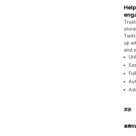
Help
enga
Trust
store
Twitt
up wh
and s
Unl
Eas
Ful
Aut
Add
言語
連携対