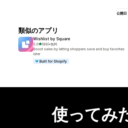
公開日
類似のアプリ
Wishlist by Square
5つ星中
5.0
(89)
•
無料
合計レビュー数：89件
Boost sales by letting shoppers save and buy favorites
later
Built for Shopify
使ってみ