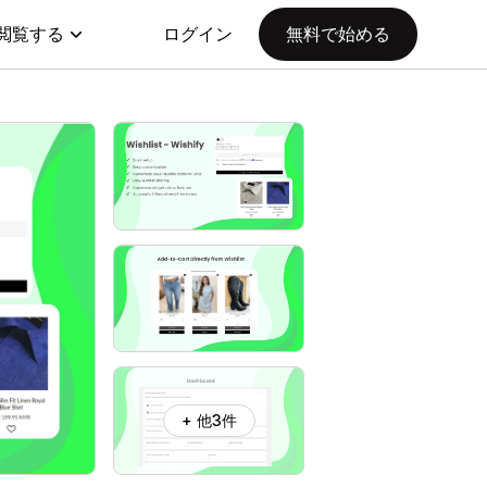
閲覧する
ログイン
無料で始める
+ 他3件