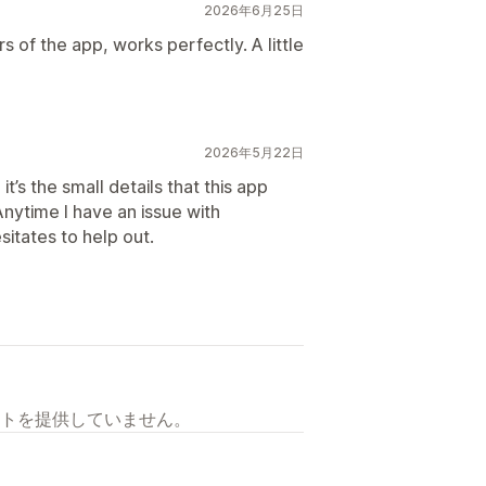
2026年6月25日
 of the app, works perfectly. A little
2026年5月22日
it’s the small details that this app
nytime I have an issue with
itates to help out.
トを提供していません。