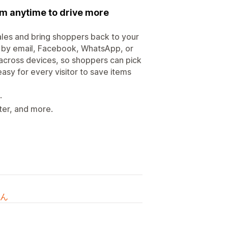
em anytime to drive more
ales and bring shoppers back to your
st by email, Facebook, WhatsApp, or
 across devices, so shoppers can pick
 easy for every visitor to save items
.
ter, and more.
ん