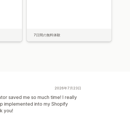
7日間の無料体験
2026年7月23日
or saved me so much time! I really
app implemented into my Shopify
k you!