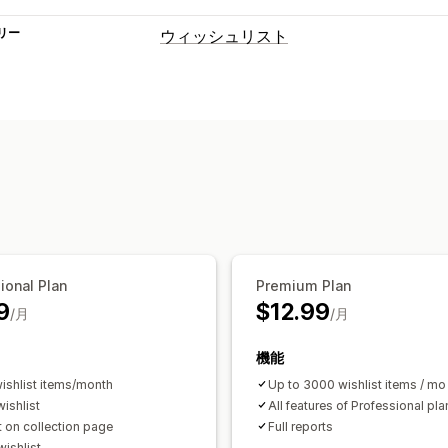
リー
ウィッシュリスト
リストタイプ
公開ウィッシュリスト
お気に入り
あ
リスト管理
メール共有
ソーシャルメディアでの共
複数リスト
カートに追加
カスタマイズ
カスタムレイアウト
複数言語
メール
ional Plan
Premium Plan
9
$12.99
/月
/月
機能
ishlist items/month
Up to 3000 wishlist items / mo 
ishlist
All features of Professional pla
 on collection page
Full reports
wishlist