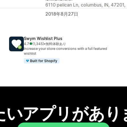
6110 pelican Ln, columbus, IN, 47201,
2018年8月27日
Swym Wishlist Plus
5つ星中
4.7
(1,345)
•
無料体験あり
合計レビュー数：1345件
Increase your store conversions with a full featured
wishlist
Built for Shopify
たいアプリがあり