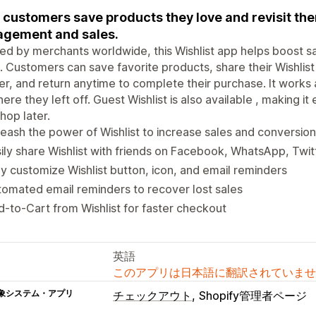
 customers save products they love and revisit th
gement and sales.
ed by merchants worldwide, this Wishlist app helps boost s
. Customers can save favorite products, share their Wishli
er, and return anytime to complete their purchase. It works
ere they left off. Guest Wishlist is also available , making it
hop later.
eash the power of Wishlist to increase sales and conversion
ily share Wishlist with friends on Facebook, WhatsApp, Twit
ly customize Wishlist button, icon, and email reminders
omated email reminders to recover lost sales
-to-Cart from Wishlist for faster checkout
英語
このアプリは日本語に翻訳されていませ
象システム・アプリ
チェックアウト
Shopify管理者ページ