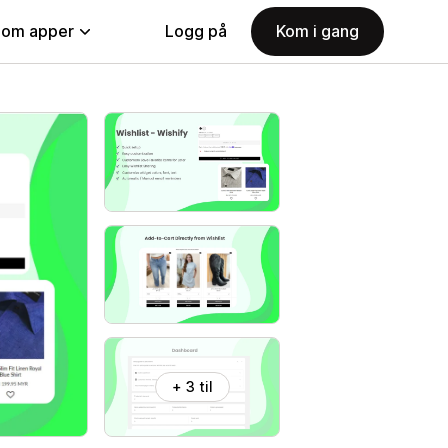
nom apper
Logg på
Kom i gang
+ 3 til