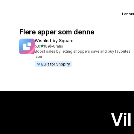
Lanse
Flere apper som denne
Wishlist by Square
av 5 stjerner
5,0
(89)
•
Gratis
Totalt 89 omtaler
Boost sales by letting shoppers save and buy favorites
later
Built for Shopify
Vil