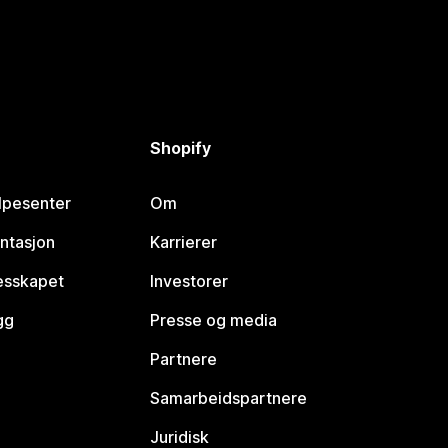
Shopify
lpesenter
Om
ntasjon
Karrierer
lesskapet
Investorer
gg
Presse og media
Partnere
Samarbeidspartnere
Juridisk