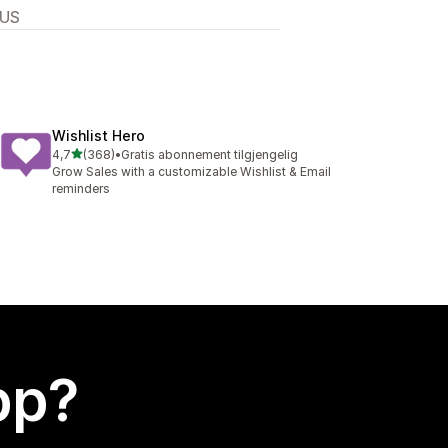
 US
Wishlist Hero
av 5 stjerner
4,7
(368)
•
Gratis abonnement tilgjengelig
Totalt 368 omtaler
Grow Sales with a customizable Wishlist & Email
reminders
app?