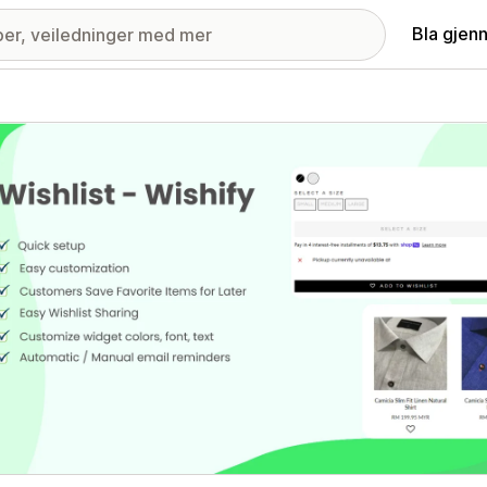
Bla gjen
ri med fremhevede bilder