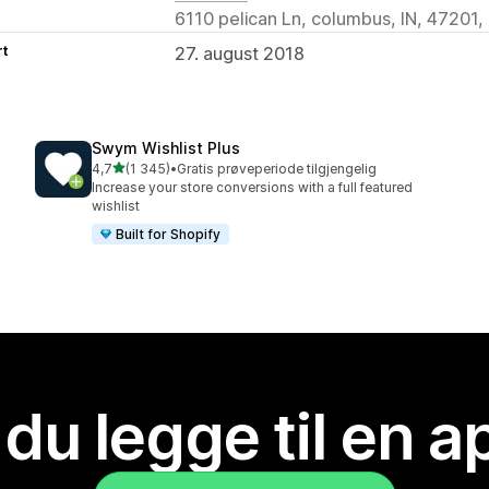
6110 pelican Ln, columbus, IN, 47201,
rt
27. august 2018
Swym Wishlist Plus
av 5 stjerner
4,7
(1 345)
•
Gratis prøveperiode tilgjengelig
Totalt 1345 omtaler
Increase your store conversions with a full featured
wishlist
Built for Shopify
 du legge til en 