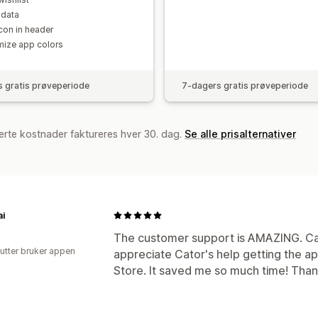
 data
icon in header
ize app colors
 gratis prøveperiode
7-dagers gratis prøveperiode
erte kostnader faktureres hver 30. dag.
Se alle prisalternativer
ai
The customer support is AMAZING. Cat
utter bruker appen
appreciate Cator's help getting the 
Store. It saved me so much time! Than