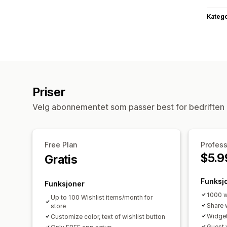
Katego
Priser
Velg abonnementet som passer best for bedriften 
Free Plan
Profess
$5.9
Gratis
Funksj
Funksjoner
1000 w
Up to 100 Wishlist items/month for
Share w
store
Widget
Customize color, text of wishlist button
Guest 