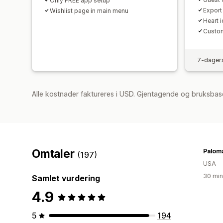
Only FREE app setup
Export
Wishlist page in main menu
Heart 
Custom
7-dagers
Alle kostnader faktureres i USD. Gjentagende og bruksbas
Omtaler
Palom
(197)
USA
30 min
Samlet vurdering
4.9
5
194