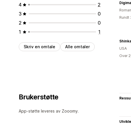
Digima
4
2
Roman
3
0
Rundt 
2
0
1
1
Skriv en omtale
Alle omtaler
USA
Over 2
Brukerstøtte
Ressu
App-støtte leveres av Zooomy.
Utvikl