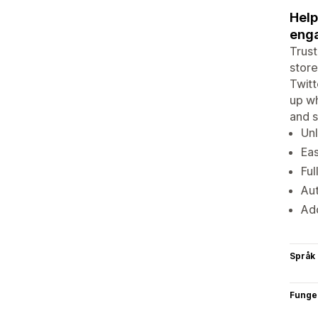
Help
enga
Trust
store
Twitt
up wh
and s
Unl
Eas
Ful
Aut
Add
Språk
Funge