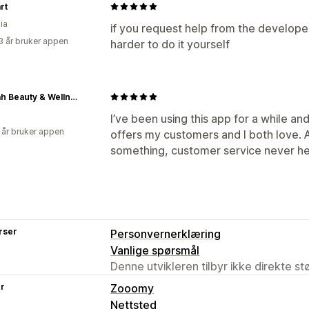
rt
ia
if you request help from the developers
3 år bruker appen
harder to do it yourself
Shinkah Beauty & Wellness
I’ve been using this app for a while and 
 år bruker appen
offers my customers and I both love. A
something, customer service never hes
rser
Personvernerklæring
Vanlige spørsmål
Denne utvikleren tilbyr ikke direkte s
er
Zooomy
Nettsted