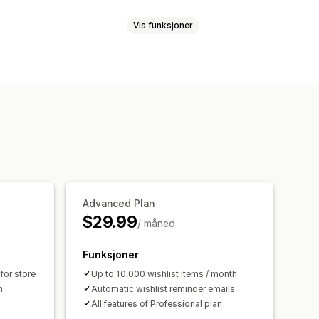
Vis funksjoner
 til senere
Gjesteønskeliste
nker
Instrumentbord
Flere lister
tmaler
Advanced Plan
$29.99
/ måned
Funksjoner
for store
Up to 10,000 wishlist items / month
n
Automatic wishlist reminder emails
All features of Professional plan