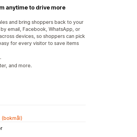
em anytime to drive more
ales and bring shoppers back to your
st by email, Facebook, WhatsApp, or
 across devices, so shoppers can pick
 easy for every visitor to save items
.
ter, and more.
k (bokmål)
or