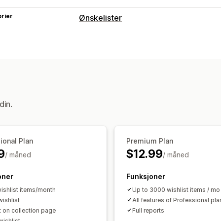
rier
Ønskelister
Listetyper
Offentlig ønskeliste
Favoritter
Lagre
Listeadministrasjon
E-postdeling
Sosial deling
Delingsle
Legg i handlekurv
din.
Tilpasning
Tilpassede layout
Flere språk
E-pos
ional Plan
Premium Plan
9
$12.99
/ måned
/ måned
oner
Funksjoner
ishlist items/month
Up to 3000 wishlist items / mo 
ishlist
All features of Professional pla
 on collection page
Full reports
wishlist