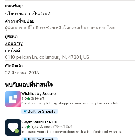
แหล่งข้อมูล
นโยบายความเป็นส่วนตัว
คำถามที่พบบ่อย
ผู้พัฒนารายนี้ไม่มีการช่วยเหลือโดยตรงเป็นภาษาภาษาไทย
ผู้พัฒนา
Zooomy
เว็บไซต์
6110 pelican Ln, columbus, IN, 47201, US
เปิดตัวแล้ว
27 สิงหาคม 2018
พบกับแอปที่น่าสนใจ
Wishlist by Square
เต็ม 5 ดาว
5.0
(89)
•
ฟรี
ทั้งหมด 89 รีวิว
Boost sales by letting shoppers save and buy favorites later
Built for Shopify
Swym Wishlist Plus
เต็ม 5 ดาว
4.7
(1,345)
•
ทดลองใช้งานได้ฟรี
ทั้งหมด 1345 รีวิว
Increase your store conversions with a full featured wishlist
Built for Shopify