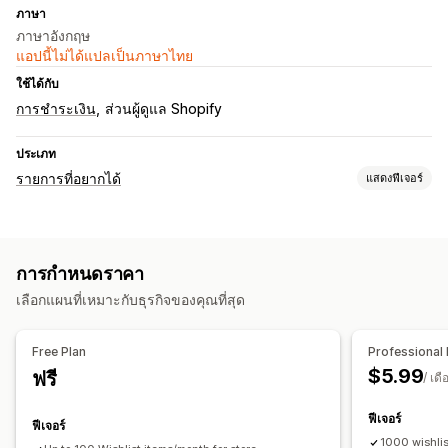
ภาษา
ภาษาอังกฤษ
แอปนี้ไม่ได้แปลเป็นภาษาไทย
ใช้ได้กับ
การชำระเงิน
ส่วนผู้ดูแล Shopify
ประเภท
รายการที่อยากได้
แสดงฟีเจอร์
ประเภทรายการ
รายการที่อยากได้สาธารณะ
รายการโปรด
บันทึกสำหรับภายหลัง
การกำหนดราคา
รายการที่อยากได้ของแขก
เลือกแผนที่เหมาะกับธุรกิจของคุณที่สุด
การจัดการรายการ
การแชร์อีเมล
การแชร์ทางโซเชียล
ลิงก์แชร์
แดชบอร์ด
Free Plan
Professional 
หลายรายการ
เพิ่มลงในตะกร้าสินค้า
$5.99
ฟรี
/ เดื
การปรับแต่ง
ฟีเจอร์
ฟีเจอร์
เลย์เอาต์ที่กำหนดเอง
หลายภาษา
เทมเพลตอีเมล
1000 wishli