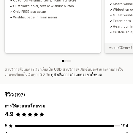
Up to 100 Wishlist items/month for store
Share wishli
Customize color, text of wishlist button
Widget on c
Only FREE app setup
Guest wishli
Wishlist page in main menu
Export data
Heart icon i
Customize a
ทดลองใช้งานฟรี 
ค่าบริการทั้งหมดจะเรียกเก็บเป็น USD ค่าบริการที่เกิดขึ้นประจำและตามการใช้
งานจะเรียกเก็บเงินทุกๆ 30 วัน
ดูตัวเลือกการกำหนดราคาทั้งหมด
รีวิว
(197)
การให้คะแนนโดยรวม
4.9
5
194