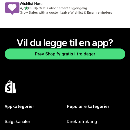
Wishlist Hero
av 5 stjerner
4,7
(369)
•
Gratis abonnement tilgjengelig
Totalt 369 omtaler
Grow Sales with a customizable Wishlist & Email reminders
Vil du legge til en app?
Prøv Shopify gratis i tre dager
Appkategorier
Populære kategorier
Salgskanaler
Direktefrakting