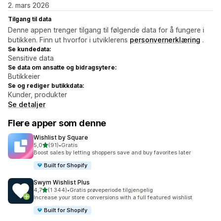
2. mars 2026
Tilgang til data
Denne appen trenger tilgang til følgende data for å fungere i
butikken. Finn ut hvorfor i utviklerens
personvernerklæring
.
Se kundedata:
Sensitive data
Se data om ansatte og bidragsytere:
Butikkeier
Se og rediger butikkdata:
Kunder, produkter
Se detaljer
Flere apper som denne
Wishlist by Square
av 5 stjerner
5,0
(91)
•
Gratis
Totalt 91 omtaler
Boost sales by letting shoppers save and buy favorites later
Built for Shopify
Swym Wishlist Plus
av 5 stjerner
4,7
(1 344)
•
Gratis prøveperiode tilgjengelig
Totalt 1344 omtaler
Increase your store conversions with a full featured wishlist
Built for Shopify