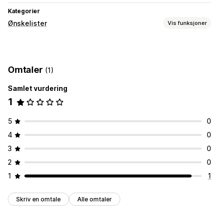
Kategorier
Ønskelister
Vis funksjoner
Listetyper
Offentlig ønskeliste
Gjesteønskeliste
Omtaler
(1)
Tilpasning
Samlet vurdering
Tilpassede ikoner
Prisvarsler
1
5
0
4
0
3
0
2
0
1
1
Skriv en omtale
Alle omtaler