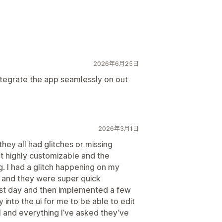
册
公共心愿单
最爱
保存备用
2026年6月25日
添加到购物车
转化分析
ntegrate the app seamlessly on out
标
多语言
库存提醒
2026年3月1日
hey all had glitches or missing
eat highly customizable and the
 I had a glitch happening on my
g and they were super quick
irst day and then implemented a few
 into the ui for me to be able to edit
l and everything I’ve asked they’ve