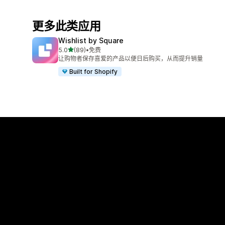
更多此类应用
Wishlist by Square
星（满分 5 星）
5.0
(89)
•
免费
总共 89 条评论
让购物者保存喜爱的产品以便日后购买，从而提升销量
Built for Shopify