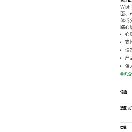
Wis
面、
体或
踪心
心
支
设
产
强
包含
语言
适配以
类别