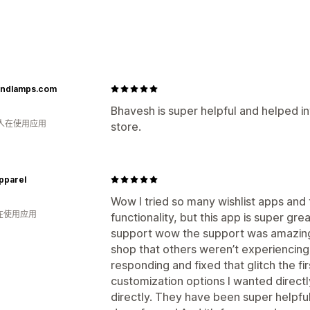
列表类型
自定义注册
礼品登记
门店注册
在线注
宾客心愿单
列表管理
sandlamps.com
社交分享
分享链接
控制面板
多个列表
Bhavesh is super helpful and helped i
 人在使用应用
store.
自定义
自定义品牌营销
自定义布局
自定义图
pparel
Wow I tried so many wishlist apps and t
人在使用应用
functionality, but this app is super gr
support wow the support was amazing.
shop that others weren’t experiencin
responding and fixed that glitch the f
customization options I wanted directly
directly. They have been super helpfu