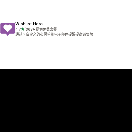
Wishlist Hero
星（满分 5 星）
4.7
(368)
•
提供免费套餐
总共 368 条评论
通过可自定义的心愿单和电子邮件提醒提高销售额