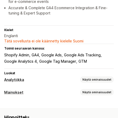
for e-commerce events
Accurate & Complete GA4 Ecommerce Integration & Fine-
tuning & Expert Support
Kielet
Englanti
Tätä sovellusta ei ole käännetty kielelle Suomi
Toimii seuraavan kanssa:
Shopify Admin
GA4
Google Ads
Google Ads Tracking
Google Analytics 4
Google Tag Manager
GTM
Luokat
Analytiikka
Näytä ominaisuudet
Asiakkaiden käyttäytyminen
Mainokset
Näytä ominaisuudet
Toiminnan seuranta
Tapahtumien seuranta
Kohdentaminen
Sivun katselukerrat
Demografinen
Laite
Tapahtumaperusteinen
Markkinointi ja myynti
Hinnoittelu
Käyttäytyminen
Uudelleenkohdentaminen