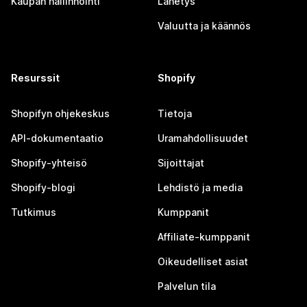
Kaupan hallinnointi
Lähetys
Valuutta ja käännös
Resurssit
Shopify
Shopifyn ohjekeskus
Tietoja
API-dokumentaatio
Uramahdollisuudet
Shopify-yhteisö
Sijoittajat
Shopify-blogi
Lehdistö ja media
Tutkimus
Kumppanit
Affiliate-kumppanit
Oikeudelliset asiat
Palvelun tila