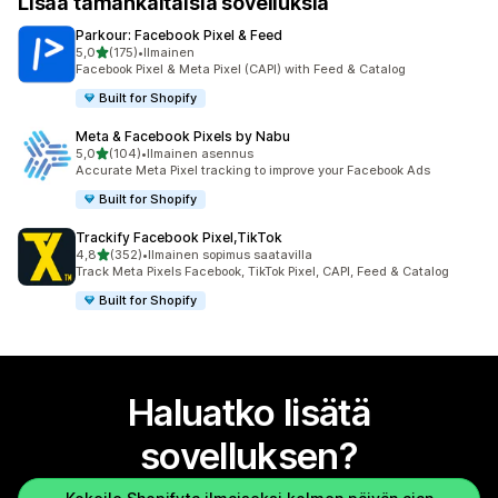
Lisää tämänkaltaisia sovelluksia
Parkour: Facebook Pixel & Feed
/ 5 tähteä
5,0
(175)
•
Ilmainen
175 arvostelua yhteensä
Facebook Pixel & Meta Pixel (CAPI) with Feed & Catalog
Built for Shopify
Meta & Facebook Pixels by Nabu
/ 5 tähteä
5,0
(104)
•
Ilmainen asennus
104 arvostelua yhteensä
Accurate Meta Pixel tracking to improve your Facebook Ads
Built for Shopify
Trackify Facebook Pixel,TikTok
/ 5 tähteä
4,8
(352)
•
Ilmainen sopimus saatavilla
352 arvostelua yhteensä
Track Meta Pixels Facebook, TikTok Pixel, CAPI, Feed & Catalog
Built for Shopify
Haluatko lisätä
sovelluksen?