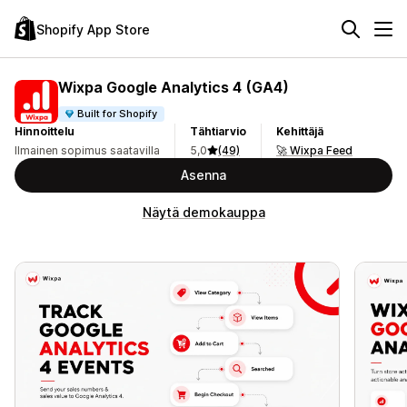
Shopify App Store
Wixpa Google Analytics 4 (GA4)
Built for Shopify
Hinnoittelu
Tähtiarvio
Kehittäjä
Ilmainen sopimus saatavilla
5,0
(49)
🚀 Wixpa Feed
Asenna
Näytä demokauppa