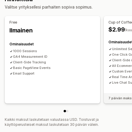
Ostosten seuranta
Pikseliseuranta
Valitse yrityksellesi parhaiten sopiva sopimus.
Kampanjan hallinta
Kuvalliset materiaalit ja raportit
Verkkosivusto
Pikselien hallinnointi
Free
Cup of Coffe
Analytiikan dashboard
$2.99
Ilmainen
Tehokkuuden analytiikka
/ku
Sitoutumisen mittarit
Liikenteen lähde
Ominaisuude
Ominaisuudet
Unlimited S
1000 Sessions
One Click G
GA4 Measurement ID
Client-Side
Client-Side Tracking
All Ecommer
Basic PageView Events
Custom Event
Email Support
Real Time A
Live Chat Su
7 päivän maks
Kaikki maksut laskutetaan valuutassa USD. Toistuvat ja
käyttöperusteiset maksut laskutetaan 30 päivän välein.