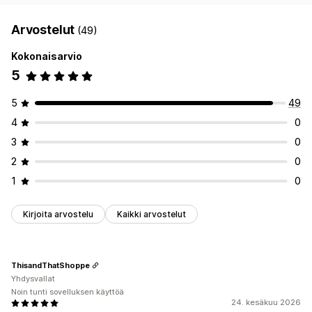
Arvostelut
(49)
Kokonaisarvio
5
5
49
4
0
3
0
2
0
1
0
Kirjoita arvostelu
Kaikki arvostelut
ThisandThatShoppe
Yhdysvallat
Noin tunti sovelluksen käyttöä
24. kesäkuu 2026