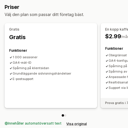
Demografi
Enhet
Händelsebaserad
Beteende
Inköpsspårning
Pixelspårning
Priser
Återmarknadsföring
Välj den plan som passar ditt företag bäst.
Diagram och rapporter
Kampanjhantering
Analyspanel
Webbplats
Pixelhantering
Gratis
En kopp kaff
$2.99
Gratis
Prestandaanalys
/må
Mätvärden för engagemang
Trafikkälla
Funktioner
Funktioner
Obegränsat 
1 000 sessioner
GA4-konfigur
GA4-mät-ID
Spårning på 
Spårning på klientsidan
Spårning av
Grundläggande sidvisningshändelser
Anpassade h
E-postsupport
Realtidsana
Support via 
Prova gratis i
Innehåller automatöversatt text
Visa original