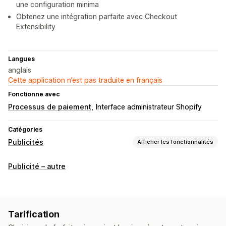
une configuration minima
Obtenez une intégration parfaite avec Checkout
Extensibility
Langues
anglais
Cette application n’est pas traduite en français
Fonctionne avec
Processus de paiement
Interface administrateur Shopify
Catégories
Publicités
Afficher les fonctionnalités
Ciblage
Publicité – autre
Appareil
En fonction de l’événement
Comportement
Plateforme
Reciblage
Gestion de campagnes
Tarification
Site web
Gestion des pixels