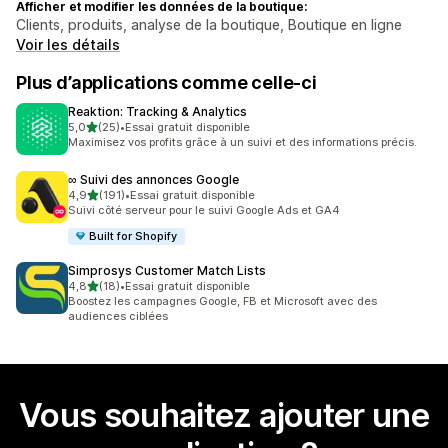
Afficher et modifier les données de la boutique:
Clients, produits, analyse de la boutique, Boutique en ligne
Voir les détails
Plus d’applications comme celle-ci
Reaktion: Tracking & Analytics
étoile(s) sur 5
5,0
(25)
•
Essai gratuit disponible
25 avis au total
Maximisez vos profits grâce à un suivi et des informations précis.
∞ Suivi des annonces Google
étoile(s) sur 5
4,9
(191)
•
Essai gratuit disponible
191 avis au total
Suivi côté serveur pour le suivi Google Ads et GA4
Built for Shopify
Simprosys Customer Match Lists
étoile(s) sur 5
4,8
(18)
•
Essai gratuit disponible
18 avis au total
Boostez les campagnes Google, FB et Microsoft avec des
audiences ciblées
Vous souhaitez ajouter une