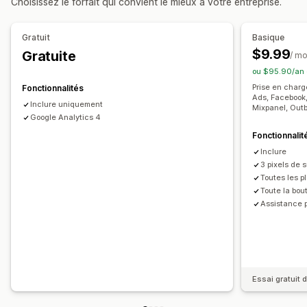
Choisissez le forfait qui convient le mieux à votre entreprise.
Analyses de performance
Gratuit
Basique
Suivi des performances
Suivi des conversions
$9.99
Gratuite
/ mo
Tableaux de bord
Attribution UTM
Source de trafic
ou $95.90/an 
Prise en charg
Fonctionnalités
Ads, Facebook, 
Inclure uniquement
Mixpanel, Outb
Google Analytics 4
Fonctionnalit
Inclure
3 pixels de s
Toutes les p
Toute la bou
Assistance 
Essai gratuit d