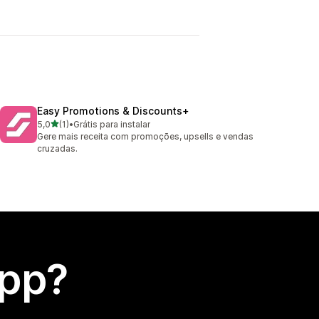
Easy Promotions & Discounts+
de 5 estrelas
5,0
(1)
•
Grátis para instalar
1 avaliações ao todo
Gere mais receita com promoções, upsells e vendas
cruzadas.
app?