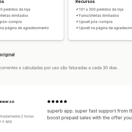
os
Recursos
00 pedidos da loja
101 a 300 pedidos da loja
fertas ilimitados
Funis/ofertas ilimitados
l pós-compra
Upsell pós-compra
 na página de agradecimento
Upsell na página de agradeci
original
rrentes e calculadas por uso são faturadas a cada 30 dias.
ewar.co
superb app. super fast support from t
imadamente 2 horas
boost prepaid sales with the offer you
o o app