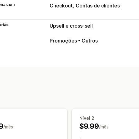
ona com
Checkout
Contas de clientes
orias
Upsell e cross-sell
Personalização
Promoções - Outros
Upsell de checkout
Página de agrade
Complementos com um clique
Ofertas e recomendações
Brindes
Nível 2
9
$9.99
/mês
/mês