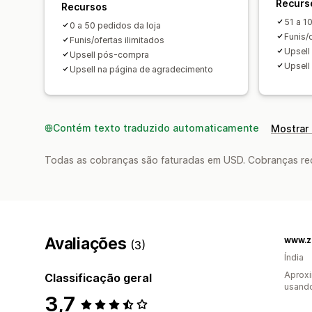
Recurs
Recursos
51 a 1
0 a 50 pedidos da loja
Funis/o
Funis/ofertas ilimitados
Upsel
Upsell pós-compra
Upsell
Upsell na página de agradecimento
Contém texto traduzido automaticamente
Mostrar 
Todas as cobranças são faturadas em USD. Cobranças reco
Avaliações
www.z
(3)
Índia
Aprox
Classificação geral
usand
3,7