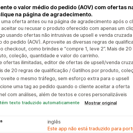
nte o valor médio do pedido (AOV) com ofertas na
lique na página de agradecimento.
 uma oferta antes ou na página de agradecimento após o cli
 aceitar ou recusar o produto oferecido com apenas um cl
go usando ofertas não intrusivas de upsell e venda cruzada
 do pedido (AOV). Aproveite as diversas regras de qualific
o checkout, como brindes e “compre 1, leve 2”. Mais de 20 r
to, coleção, quantidade e valor do carrinho.
e ofertas ilimitadas, editor de ofertas de upsell/venda cruz
s de 20 regras de qualificação / Gatilhos por produto, cole
oveite o mesmo tráfego, sem esforço extra para o upsell
cione uma tag ao pedido quando o cliente aceitar a oferta
nel com análises, além de textos e cores personalizáveis
tém texto traduzido automaticamente
Mostrar original
as
inglês
Este app não está traduzido para port