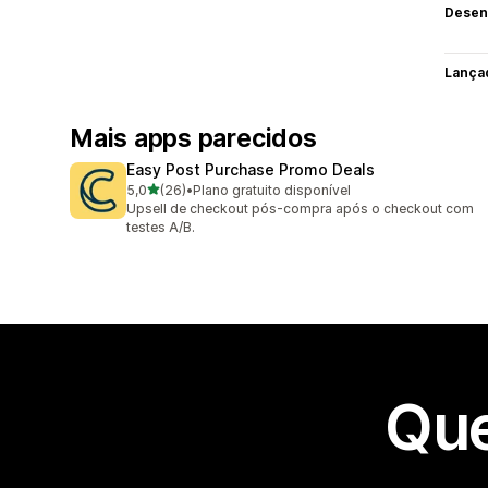
Desen
Lança
Mais apps parecidos
Easy Post Purchase Promo Deals
de 5 estrelas
5,0
(26)
•
Plano gratuito disponível
26 avaliações ao todo
Upsell de checkout pós-compra após o checkout com
testes A/B.
Que