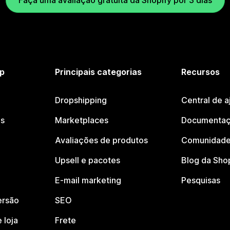
Faça uma avaliação gratuita da Shopify por 3 dias
p
Principais categorias
Recursos
Dropshipping
Central de a
os
Marketplaces
Documentaç
Avaliações de produtos
Comunidade
Upsell e pacotes
Blog da Sho
E-mail marketing
Pesquisas
ersão
SEO
 loja
Frete