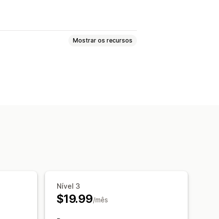
Mostrar os recursos
cimento de upsell
Nível 3
$19.99
/mês