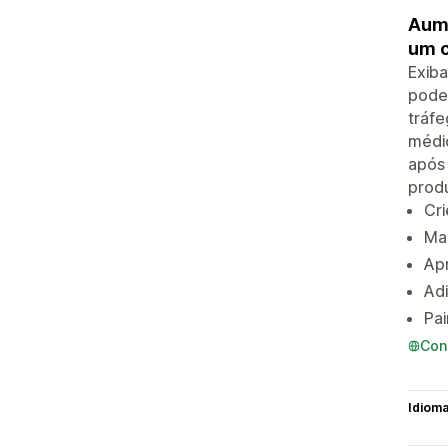
Aume
um c
Exiba
pode
tráfe
médio
após 
produ
Cri
Mai
Apr
Adi
Pai
Con
Idiom