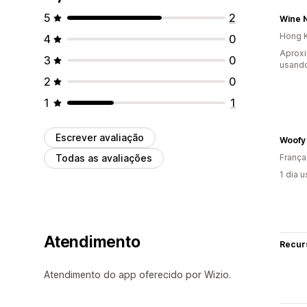
5
2
Wine 
Hong K
4
0
Aprox
3
0
usand
2
0
1
1
Escrever avaliação
Woofy
Todas as avaliações
França
1 dia 
Atendimento
Recur
Atendimento do app oferecido por Wizio.