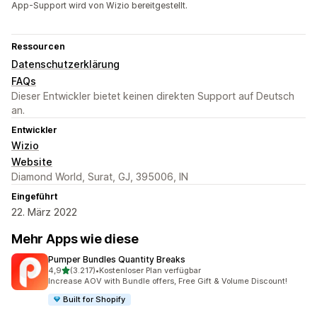
App-Support wird von Wizio bereitgestellt.
Ressourcen
Datenschutzerklärung
FAQs
Dieser Entwickler bietet keinen direkten Support auf Deutsch
an.
Entwickler
Wizio
Website
Diamond World, Surat, GJ, 395006, IN
Eingeführt
22. März 2022
Mehr Apps wie diese
Pumper Bundles Quantity Breaks
von 5 Sternen
4,9
(3.217)
•
Kostenloser Plan verfügbar
3217 Rezensionen insgesamt
Increase AOV with Bundle offers, Free Gift & Volume Discount!
Built for Shopify