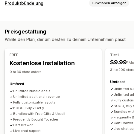
Rabatt-Typen
Produktbündelung
Funktionen anzeigen
Rabattcodes
Coupons
BOGO
Preisstaffelung
Bundle-Typen
Mengenrabatte
Mengenstaffelungen
Pauschalrabatte
Feste Bundles
Multipacks
Varianten-Bundles
Prozentuale Rabatte
Massenrabatte
Großhandelspreise
Preisgestaltung
Bundles mit unendlich vielen Möglichkeiten
Kostenloser Versand
Versandtarife
Warenkorbrabatte
Wähle den Plan, der am besten zu deinem Unternehmen passt.
Zusammenstellen einer Box
Geschenkboxen
Geschenke
Produkt-Bundles
Upselling-Rabatte
Großhandels-Bundles
Upselling-Bundles
Dynamische Preise
Individuelle Rabatte
FREE
Tier1
Häufig zusammen gekauft
Ähnliche Produkte
Rabatte verwalten
$9.99
Kostenlose Installation
/ M
Digitale Produkte
Physische Produkte
Vorlagen
Massenbearbeitung
Währungsumrechnung
31 to 200 stor
Individuelle Bundles
0 to 30 store orders
Trigger und Regeln
Rabattstapelung
Automatisierungen
Umfasst
Die Preise kannst du festlegen
Analysen
APIs und Webhooks
Umfasst
Unlimited b
Feste Preisgestaltung
Preisstaffelung
Unlimited bundle deals
Unlimited ad
Unlimited additional revenue
Mengenstaffelungen
Rabatte
Mengenrabatte
Fully custom
Fully customizable layouts
Pauschalrabatte
Prozentuale Rabatte
Warenkorbrabatte
BOGO, Buy x
BOGO, Buy x Get y
Bundles with
Kostenloser Versand
BOGO
Massenpreise
Bundles with Free Gifts & Upsell
Frequently 
Frequently Bought Together
Großhandelspreise
Dynamische Preise
Individuelle Preise
Cart Drawer
Cart Drawer
Live chat su
Live chat support