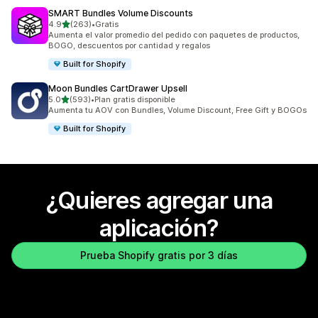
SMART Bundles Volume Discounts
de 5 estrellas
4.9
(263)
•
Gratis
263 reseñas en total
Aumenta el valor promedio del pedido con paquetes de productos,
BOGO, descuentos por cantidad y regalos
Built for Shopify
Moon Bundles CartDrawer Upsell
de 5 estrellas
5.0
(593)
•
Plan gratis disponible
593 reseñas en total
Aumenta tu AOV con Bundles, Volume Discount, Free Gift y BOGOs
Built for Shopify
¿Quieres agregar una
aplicación?
Prueba Shopify gratis por 3 días