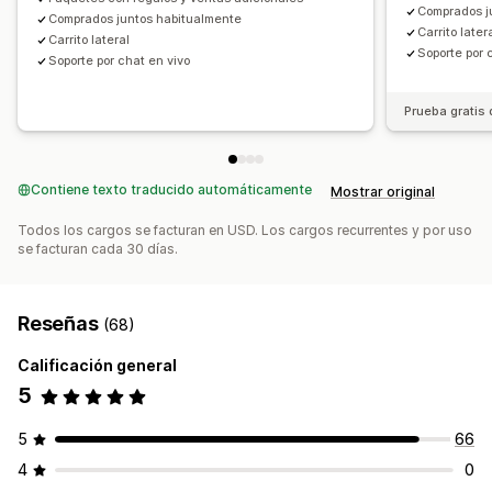
Comprados j
Comprados juntos habitualmente
Precios al por mayor
Precios de mayorista
Carrito later
Carrito lateral
Precios dinámicos
Personalizar precios
Soporte por 
Soporte por chat en vivo
Prueba gratis 
Contiene texto traducido automáticamente
Mostrar original
Todos los cargos se facturan en USD. Los cargos recurrentes y por uso
se facturan cada 30 días.
Reseñas
(68)
Calificación general
5
5
66
4
0