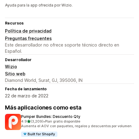
Ayuda para la app ofrecida por Wizio.
Recursos
Política de privacidad
Preguntas frecuentes
Este desarrollador no ofrece soporte técnico directo en
Español.
Desarrollador
Wizio
Sitio web
Diamond World, Surat, GJ, 395006, IN
Fecha de lanzamiento
22 de marzo de 2022
Más aplicaciones como esta
Pumper Bundles: Descuento Qty
de 5 estrellas
4.9
(3,209)
•
Plan gratis disponible
3209 reseñas en total
Aumenta el AOV con paquetes, regalos y descuentos por volumen
Built for Shopify