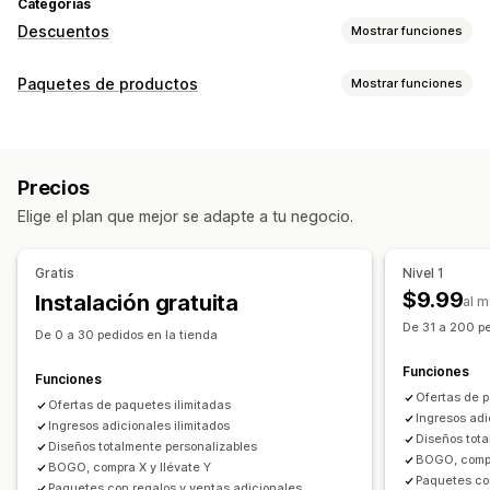
Categorías
Descuentos
Mostrar funciones
Tipos de descuentos
Paquetes de productos
Mostrar funciones
Códigos de descuento
Cupones
BOGO
Tipos de paquetes
Precios por niveles
Descuentos por volumen
Paquetes fijos
Multipaquetes
Paquetes de variantes
Descuentos por cantidad
Descuentos globales
Precios
Paquetes de opciones infinitas
Crea una caja
Descuentos porcentuales
Descuentos al por mayor
Elige el plan que mejor se adapte a tu negocio.
Cajas para regalos
Paquetes mayoristas
Precios de mayorista
Envío gratis
Tarifas de envío
Paquetes de venta adicional
Descuentos en el carrito
Regalos
Paquetes de productos
Gratis
Nivel 1
Compras conjuntas frecuentes
Productos relacionados
Descuentos por venta adicional
Precios dinámicos
$9.99
Instalación gratuita
al 
Productos digitales
Productos físicos
Descuentos personalizados
De 31 a 200 pe
Paquetes personalizados
De 0 a 30 pedidos en la tienda
Gestión de descuentos
Funciones
Precios que puedes fijar
Plantillas
Edición masiva
Conversión de monedas
Funciones
Ofertas de p
Precios fijos
Precios por niveles
Descuentos por cantidad
Activadores y reglas
Ofertas de paquetes ilimitadas
Descuentos por pila
Ingresos adi
Ingresos adicionales ilimitados
Descuentos
Descuentos por volumen
Automatizaciones
Informes y estadísticas
API y webhook
Diseños tota
Diseños totalmente personalizables
Descuentos globales
Descuentos porcentuales
BOGO, compr
BOGO, compra X y llévate Y
Paquetes co
Descuentos en el carrito
Envío gratis
BOGO
Paquetes con regalos y ventas adicionales