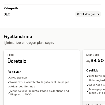
Kategoriler
SEO
Özellikleri göster
SEO araçları
Site haritaları
Robots.txt
Fiyatlandırma
Performansı izleme
İşletmenize en uygun planı seçin.
SEO puanı
Test
Free
Standard
$4.50
Ücretsiz
/ay
Özellikler
Özellikler
XML Sitema
XML Sitemap
NoIndex/NoF
NoIndex/NoFollow Meta Tags to exclude pages
Advanced S
Advanced Settings
Manage your
Manage your Products, Pages, Collections and
Blogs up to
Blogs up to 1000