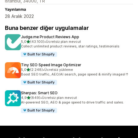
Istanbul, 34000, TR
Yayınlanma
28 Aralık 2022
Buna benzer diğer uygulamalar
Judge.me Product Reviews App
5 yıldız üzerinden
5,0
(43.100)
•
Ücretsiz plan mevcut
toplam 43100 değerlendirme
Collect unlimited product reviews, star ratings, testimonials
Built for Shopify
Tiny SEO Speed Image Optimizer
5 yıldız üzerinden
5,0
(2.248)
•
Ücretsiz yükleme
toplam 2248 değerlendirme
Boost SEO traffic, AEO/AI search, page speed & minify images!↑
Built for Shopify
Sherpas: Smart SEO
5 yıldız üzerinden
4,9
(849)
•
Ücretsiz plan mevcut
toplam 849 değerlendirme
AI-powered SEO, AEO & page speed to drive traffic and sales.
Built for Shopify