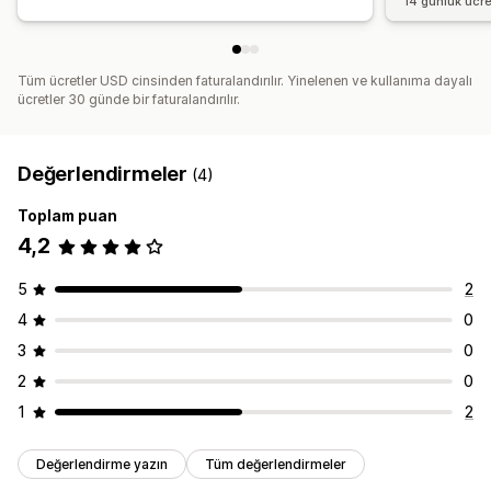
14 günlük ücr
Tüm ücretler USD cinsinden faturalandırılır. Yinelenen ve kullanıma dayalı
ücretler 30 günde bir faturalandırılır.
Değerlendirmeler
(4)
Toplam puan
4,2
5
2
4
0
3
0
2
0
1
2
Değerlendirme yazın
Tüm değerlendirmeler