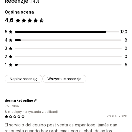
Recenzje
(143)
Ogólna ocena
4,6
5
130
4
8
3
0
2
0
1
5
Napisz recenzję
Wszystkie recenzje
dermarket online
Kolumbia
8 miesięcy korzystania z aplikacji
26 maj 2026
El servicio del equipo post venta es espantoso, jamás dan
respuesta cuando hay problemas con el chat, dejan los