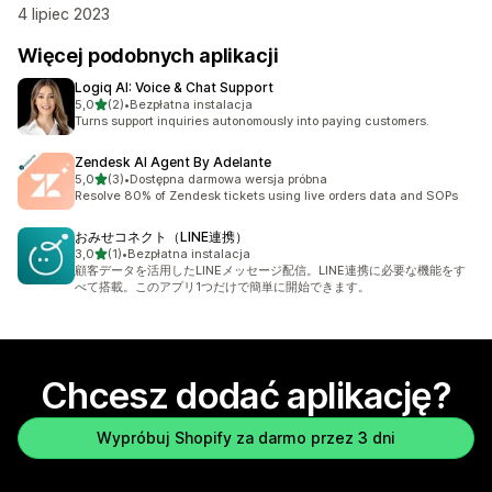
4 lipiec 2023
Więcej podobnych aplikacji
Logiq AI: Voice & Chat Support
na 5 gwiazdek
5,0
(2)
•
Bezpłatna instalacja
Łączna liczba recenzji: 2
Turns support inquiries autonomously into paying customers.
Zendesk AI Agent By Adelante
na 5 gwiazdek
5,0
(3)
•
Dostępna darmowa wersja próbna
Łączna liczba recenzji: 3
Resolve 80% of Zendesk tickets using live orders data and SOPs
おみせコネクト（LINE連携）
na 5 gwiazdek
3,0
(1)
•
Bezpłatna instalacja
Łączna liczba recenzji: 1
顧客データを活用したLINEメッセージ配信。LINE連携に必要な機能をす
べて搭載。このアプリ1つだけで簡単に開始できます。
Chcesz dodać aplikację?
Wypróbuj Shopify za darmo przez 3 dni