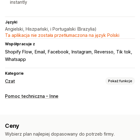
instantly
Języki
Angielski, Hiszpański, i Portugalski (Brazylia)
Ta aplikacja nie została przetłumaczona na język Polski
Współpracuje z
Shopify Flow
Email
Facebook
Instagram
Reversso
Tik tok
Whatsapp
Kategorie
Czat
Pokaż funkcje
Wiadomości w czasie rzeczywistym
Pomoc techniczna – Inne
Chatboty AI
Czat na żywo
Czat e-mailowy
Media społecznościowe
Wielojęzyczne
Powiadomienia push
Śledzenie zachowań
Ceny
Analiza agentów
Informacje o klientach
Wybierz plan najlepiej dopasowany do potrzeb firmy.
Automatyczne odpowiedzi