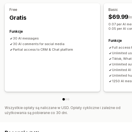
Odzyskiwanie koszyka
Free
Basic
Weryfikacja płatności przy odbiorze
Rabaty
$69.99
Gratis
/
Często zadawane pytania
Pozdrowienia
0.07 per AI m
0.05 per AI c
Rekomendacje produktów
Szybkie odpowiedzi
Funkcje
Prośby o recenzje
Alerty dotyczące wysyłki
30 AI messages
Funkcje
30 AI comments for social media
Aktualizacje zamówienia
Sprzedaż krzyżowa
Full access 
Partial access to CRM & Chat platform
Sprzedaż droższych produktów
Ankiety
Unlimited us
Tiktok, What
Dostosowanie
Unlimited o
Unlimited AI
Kolor i czcionka
Emotikony i naklejki
Okno czatu
Unlimited h
Godziny pracy
Wiadomości powitalne
Przyciski czatu
1250 AI me
Oznaczanie
Przypisanie czatu
Przepływ czatu
Awatar agenta
Wszystkie opłaty są naliczane w USD. Opłaty cykliczne i zależne od
użytkowania są pobierane co 30 dni.