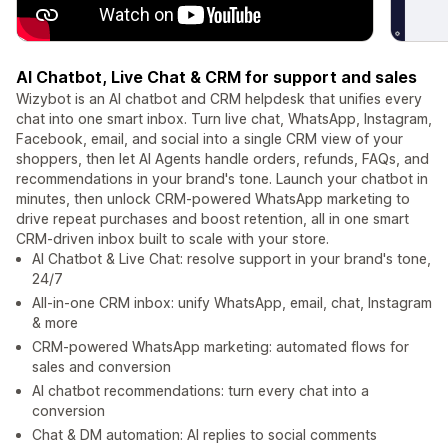
AI Chatbot, Live Chat & CRM for support and sales
Wizybot is an AI chatbot and CRM helpdesk that unifies every
chat into one smart inbox. Turn live chat, WhatsApp, Instagram,
Facebook, email, and social into a single CRM view of your
shoppers, then let AI Agents handle orders, refunds, FAQs, and
recommendations in your brand's tone. Launch your chatbot in
minutes, then unlock CRM-powered WhatsApp marketing to
drive repeat purchases and boost retention, all in one smart
CRM-driven inbox built to scale with your store.
AI Chatbot & Live Chat: resolve support in your brand's tone,
24/7
All-in-one CRM inbox: unify WhatsApp, email, chat, Instagram
& more
CRM-powered WhatsApp marketing: automated flows for
sales and conversion
AI chatbot recommendations: turn every chat into a
conversion
Chat & DM automation: AI replies to social comments