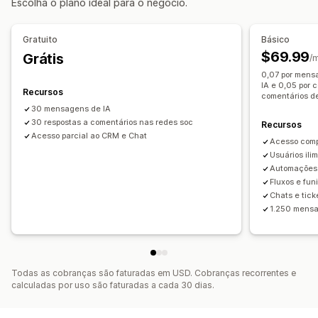
Escolha o plano ideal para o negócio.
Respostas automatizadas
Recuperação de carrinho
Gratuito
Básico
Verificação de pagamento em dinheiro na entrega
$69.99
Grátis
/
Descontos
Perguntas frequentes
Saudações
0,07 por mens
IA e 0,05 por 
Recomendações de produtos
Respostas rápidas
Recursos
comentários d
Solicitações de avaliação
Alertas de frete
30 mensagens de IA
30 respostas a comentários nas redes soc
Recursos
Atualizações de pedidos
Cross-sell
Upsell
Pesquisas
Acesso parcial ao CRM e Chat
Acesso comp
Personalização
Usuários ili
Automações 
Cor e fonte
Emojis e adesivos
Janela de chat
Fluxos e funi
Horário comercial
Mensagens de boas-vindas
Chats e tick
Botões de chat
Marcação com tag
Atribuição de chat
1.250 mensa
Flows de chat
Avatar do agente
Todas as cobranças são faturadas em USD. Cobranças recorrentes e
calculadas por uso são faturadas a cada 30 dias.