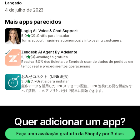
Lançado
4 de julho de 2023
Mais apps parecidos
Logiq AI: Voice & Chat Support
de 5 estrelas
5,0
(2)
•
Grátis para instalar
2 avaliações ao todo
Turns support inquiries autonomously into paying customers.
Zendesk AI Agent By Adelante
de 5 estrelas
5,0
(3)
•
Avaliação gratuita
3 avaliações ao todo
Resolva 80% dos tickets do Zendesk usando dados de pedidos em
tempo real e procedimentos operacionais
おみせコネクト（LINE連携）
de 5 estrelas
3,0
(1)
•
Grátis para instalar
1 avaliações ao todo
顧客データを活用したLINEメッセージ配信。LINE連携に必要な機能をす
べて搭載。このアプリ1つだけで簡単に開始できます。
Quer adicionar um app?
Faça uma avaliação gratuita da Shopify por 3 dias