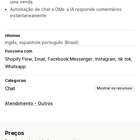
uma venda
Automação de chat e DMs: a IA responde comentários
instantaneamente
Idiomas
inglês, espanhole português (Brasil)
Funciona com
Shopify Flow
Email
Facebook Messenger
Instagram
tik tok
Whatsapp
Categorias
Chat
Mostrar os recursos
Mensagens em tempo real
Atendimento - Outros
Chatbots de IA
Chat em tempo real
Conversa por e-mail
Redes sociais
Em vários idiomas
Notificações push
Rastreamento de comportamento
Análise do agente
Preços
Insights sobre os clientes