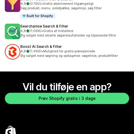
ud af 5 stjerner
4,9
(2.190)
•
Gratis abonnement tilgængeligt
2190 anmeldelser i alt
Søg produkt, menu, sidebjælke, søgelinje, søg filter
Built for Shopify
Searchanise Search & Filter
ud af 5 stjerner
4,8
(1.068)
•
Gratis at installere
1068 anmeldelser i alt
Øg salget med smarte søgeresultatsider og tilpassede filtre
Boost AI Search & Filter
ud af 5 stjerner
4,8
(1.496)
•
Mulighed for gratis prøveperiode
1496 anmeldelser i alt
Øg salget med søgning og opdagelse: søgelinje, produktfilter
Vil du tilføje en app?
Prøv Shopify gratis i 3 dage