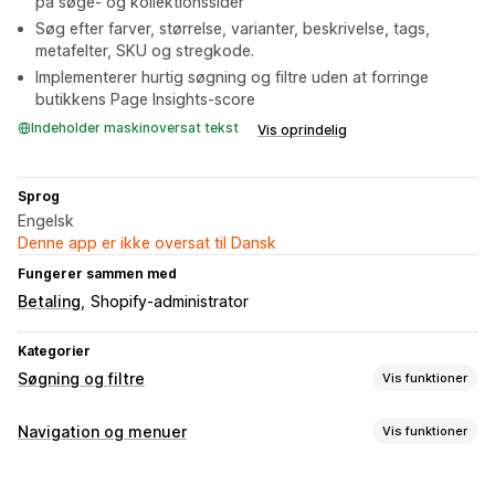
på søge- og kollektionssider
Søg efter farver, størrelse, varianter, beskrivelse, tags,
metafelter, SKU og stregkode.
Implementerer hurtig søgning og filtre uden at forringe
butikkens Page Insights-score
Indeholder maskinoversat tekst
Vis oprindelig
Sprog
Engelsk
Denne app er ikke oversat til Dansk
Fungerer sammen med
Betaling
Shopify-administrator
Kategorier
Søgning og filtre
Vis funktioner
Søgefunktioner
Navigation og menuer
Vis funktioner
Autofuldførelse
Strakssøgning
Flere sprog
AI-søgning
Browsing
Tolerance over for skrivefejl
Synonymgrupper