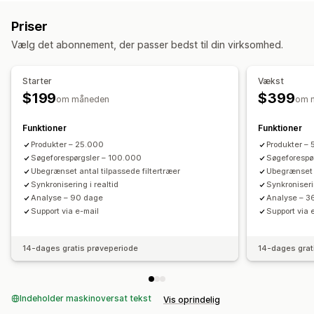
Uendelig rulning
Rul til toppen
Søgeforslag
Produktboosts
Multi-filter
Priser
Personlig søgning
Tilpasset rangering
Søgelinje
Tilpasning
Vælg det abonnement, der passer bedst til din virksomhed.
Ekskluder resultater
Træk og slip-editor
Farve og skrifttype
Billedstørrelse
Tilpasset CSS
HTML
JavaScript
Flere sprog
Visningstilpasning
Starter
Vækst
Dynamisk på mobil
Analyser
Dynamisk på mobil
Tilpasset CSS
Tilpasset stil
$199
$399
om måneden
om 
Filtervisning
Tilpassede filtre
Side med søgeresultater
Funktioner
Funktioner
Sortering
Produkter – 25.000
Produkter –
Analyser
Søgeforespørgsler – 100.000
Søgeforespø
Ubegrænset antal tilpassede filtertræer
Ubegrænset a
Indblik med kunstig intelligens
Konverteringssporing
Synkronisering i realtid
Synkroniseri
Brug af filtre
Analyser i realtid
Søgeforespørgsler
Analyse – 90 dage
Analyse – 3
Support via e-mail
Support via 
14-dages gratis prøveperiode
14-dages grat
Indeholder maskinoversat tekst
Vis oprindelig