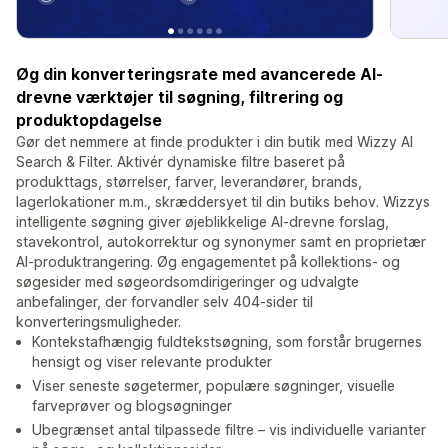
Øg din konverteringsrate med avancerede AI-
drevne værktøjer til søgning, filtrering og
produktopdagelse
Gør det nemmere at finde produkter i din butik med Wizzy AI
Search & Filter. Aktivér dynamiske filtre baseret på
produkttags, størrelser, farver, leverandører, brands,
lagerlokationer m.m., skræddersyet til din butiks behov. Wizzys
intelligente søgning giver øjeblikkelige AI-drevne forslag,
stavekontrol, autokorrektur og synonymer samt en proprietær
AI-produktrangering. Øg engagementet på kollektions- og
søgesider med søgeordsomdirigeringer og udvalgte
anbefalinger, der forvandler selv 404-sider til
konverteringsmuligheder.
Kontekstafhængig fuldtekstsøgning, som forstår brugernes
hensigt og viser relevante produkter
Viser seneste søgetermer, populære søgninger, visuelle
farveprøver og blogsøgninger
Ubegrænset antal tilpassede filtre – vis individuelle varianter