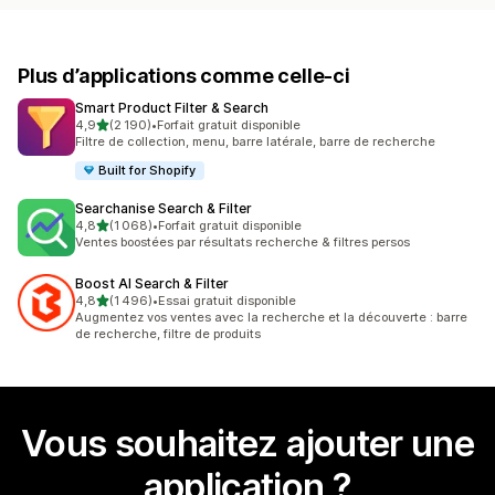
Plus d’applications comme celle-ci
Smart Product Filter & Search
étoile(s) sur 5
4,9
(2 190)
•
Forfait gratuit disponible
2190 avis au total
Filtre de collection, menu, barre latérale, barre de recherche
Built for Shopify
Searchanise Search & Filter
étoile(s) sur 5
4,8
(1 068)
•
Forfait gratuit disponible
1068 avis au total
Ventes boostées par résultats recherche & filtres persos
Boost AI Search & Filter
étoile(s) sur 5
4,8
(1 496)
•
Essai gratuit disponible
1496 avis au total
Augmentez vos ventes avec la recherche et la découverte : barre
de recherche, filtre de produits
Vous souhaitez ajouter une
application ?