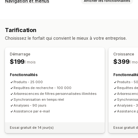
Navigation et menus
Afficher les fonctionnalités
Saisie automatique
Recherche instantanée
Multilingue
Navigation
Recherche par IA
Tolérance aux fautes de frappe
Défilement infini
Retour en haut de page
Groupes de synonymes
Suggestions de recherche
Tarification
Mise en avant des produits
Multi-filtre
Personnalisation
Choisissez le forfait qui convient le mieux à votre entreprise.
Recherche personnalisée
Classement personnalisé
Éditeur avec fonction de glisser-déposer
Barre de recherche
Exclure les résultats
Couleur et police
Taille de l’image
CSS personnalisées
Démarrage
Croissance
HTML
JavaScript
Multilingue
Personnalisation de l’affichage
$199
$399
/ mois
/ mo
Optimisation pour le format mobile
Analyses de données
Optimisation pour le format mobile
CSS personnalisées
Fonctionnalités
Fonctionnalit
Style personnalisé
Affichage des filtres
Produits - 25 000
Produits - 
Filtres personnalisés
Page de résultats de la recherche
Tri
Requêtes de recherche - 100 000
Requêtes de
Arborescences de filtres personnalisées illimitées
Arborescence
Analyses de données
Synchronisation en temps réel
Synchronisa
Connaissances issues de l’IA
Suivi des conversions
Analyses - 90 jours
Analyses - 3
Utilisation des filtres
Analyses de données en temps réel
Assistance par e-mail
Assistance p
Requêtes de recherche
Essai gratuit de 14 jour(s)
Essai gratuit d