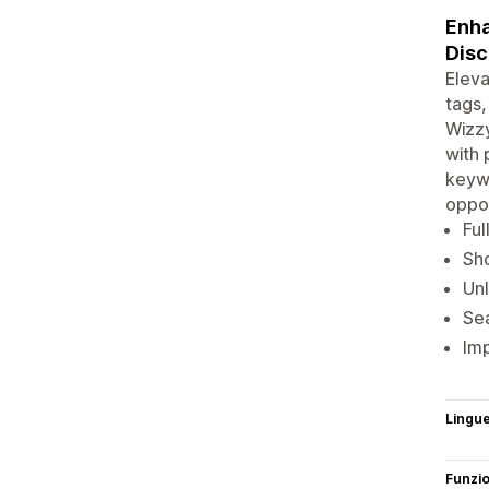
Enha
Disc
Eleva
tags,
Wizzy
with 
keyw
oppor
Ful
Sh
Unl
Sea
Imp
Lingu
Funzi