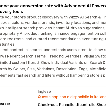
nce your conversion rate with Advanced AI Powere
overy tools
te your store’s product discovery with Wizzy AI Search & Fil
 sizes, colors, vendors, brands, inventory locations, and mor
’s intelligent search provides instant AI-driven suggestion
proprietary AI product ranking. Enhance engagement on col
ord redirects, and curated recommendations even turning 
tunities.
l text contextual search, understands users intent to show 
ows Recent Search Terms, Trending Searches, Visual Swatc
imited custom filters & Show Individual Variants on Search 
rch by Colors, Size, Variations, Description, Tags, Metafiel
lements fast search and filters without hampering store's p
e
Inglese
Questa app non è disponibile in Italian
ona con
Check-out
Pannello di controllo Shop