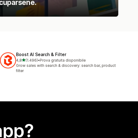
ccuparsene.
Boost AI Search & Filter
stelle su 5
4,8
(1.496)
•
Prova gratuita disponibile
1496 recensioni totali
Grow sales with search & discovery: search bar, product
filter
app?