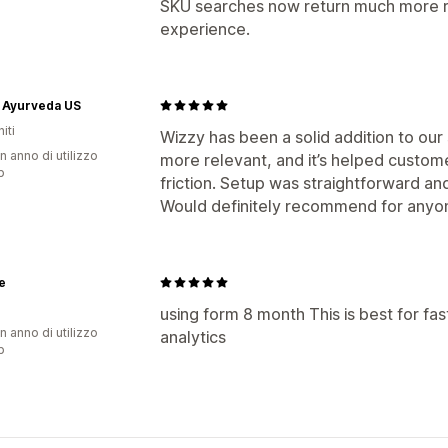
SKU searches now return much more re
experience.
a Ayurveda US
iti
Wizzy has been a solid addition to our 
n anno di utilizzo
more relevant, and it’s helped custom
p
friction. Setup was straightforward a
Would definitely recommend for anyon
e
using form 8 month This is best for fas
n anno di utilizzo
analytics
p