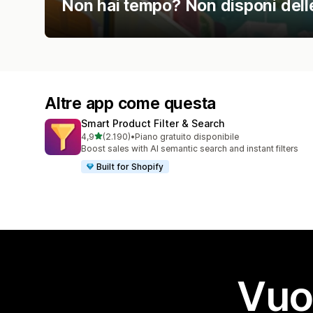
Non hai tempo? Non disponi delle 
Altre app come questa
Smart Product Filter & Search
stelle su 5
4,9
(2.190)
•
Piano gratuito disponibile
2190 recensioni totali
Boost sales with AI semantic search and instant filters
Built for Shopify
Vuo