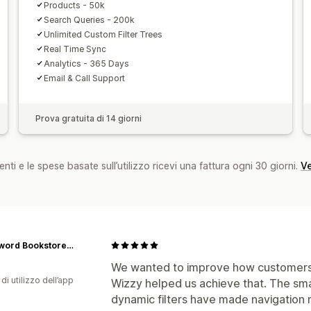
Analisi in tempo reale
Più query di ri
Products - 50k
Search Queries - 200k
Unlimited Custom Filter Trees
Real Time Sync
Analytics - 365 Days
Email & Call Support
Prova gratuita di 14 giorni
nti e le spese basate sull’utilizzo ricevi una fattura ogni 30 giorni.
Ve
Crossword Bookstores, Dubai
We wanted to improve how customers 
di utilizzo dell’app
Wizzy helped us achieve that. The sm
dynamic filters have made navigation 