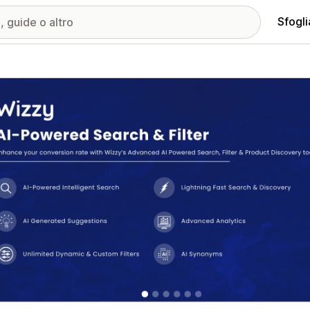
Sfogli
ria immagini in evidenza