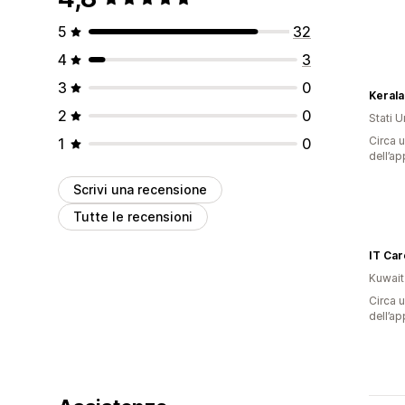
5
32
4
3
3
0
Keral
2
0
Stati Un
Circa u
1
0
dell’ap
Scrivi una recensione
Tutte le recensioni
IT Car
Kuwait
Circa u
dell’ap