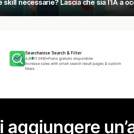
skill necessarie? Lascia che sia l’IA a o
Searchanise Search & Filter
stelle su 5
4,8
(1.068)
•
Piano gratuito disponibile
1068 recensioni totali
Increase sales with smart search result pages & custom
filters
i aggiungere un’