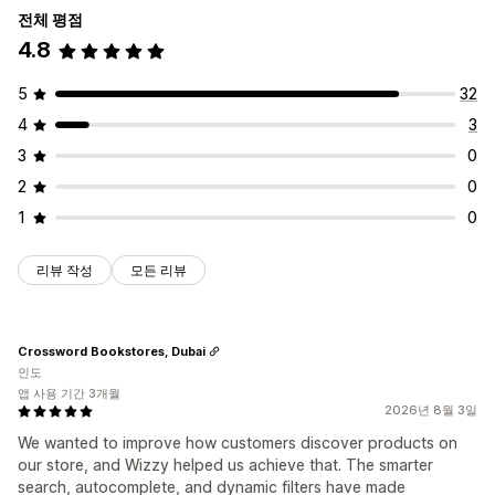
전체 평점
4.8
5
32
4
3
3
0
2
0
1
0
리뷰 작성
모든 리뷰
Crossword Bookstores, Dubai
인도
앱 사용 기간 3개월
2026년 8월 3일
We wanted to improve how customers discover products on
our store, and Wizzy helped us achieve that. The smarter
search, autocomplete, and dynamic filters have made