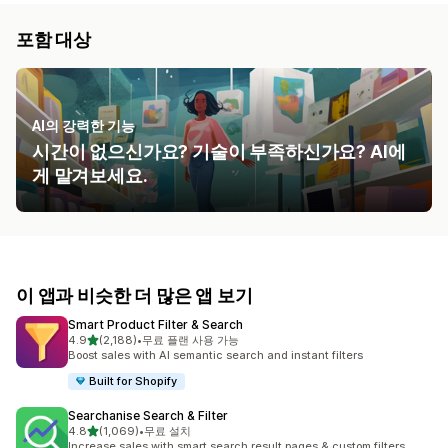
포함 대상
AI의 강력한 기능
시간이 없으신가요? 기술이 부족하신가요? AI에
게 맡겨보세요.
이 앱과 비슷한 더 많은 앱 보기
Smart Product Filter & Search
별 5개 중
4.9
(2,188)
•
무료 플랜 사용 가능
총 리뷰 2188개
Boost sales with AI semantic search and instant filters
Built for Shopify
Searchanise Search & Filter
별 5개 중
4.8
(1,069)
•
무료 설치
총 리뷰 1069개
Increase sales with smart search result pages & custom filters