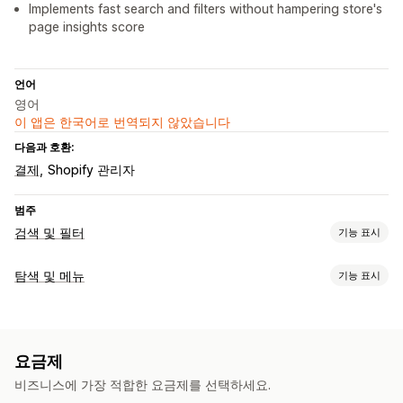
Implements fast search and filters without hampering store's
page insights score
언어
영어
이 앱은 한국어로 번역되지 않았습니다
다음과 호환:
결제
Shopify 관리자
범주
검색 및 필터
기능 표시
검색 기능
탐색 및 메뉴
기능 표시
자동 완성
즉시 검색
여러 언어
AI 검색
오타 허용 범위
검색
동의어 그룹
검색 제안 사항
제품 급등
다중 필터
개인화된 검색
무한 스크롤
맨 위로 스크롤
사용자 지정 순위
검색 표시줄
결과 제외
요금제
맞춤 설정
표시 사용자 지정
비즈니스에 가장 적합한 요금제를 선택하세요.
끌어서 놓기 편집기
색상 및 글꼴
이미지 사이즈
모바일 반응형
사용자 지정 CSS
사용자 지정 스타일링