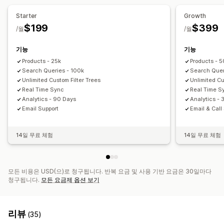
사용자 지정 CSS
HTML
JavaScript
여러 언어
모바일 반응형
필터 표시
사용자 지정 필터
검색 결과 페이지
정렬
Starter
Growth
분석
$199
$399
/월
/월
분석
AI 분석 정보
전환 추적
필터 사용
실시간 분석
복수 검색 쿼리
기능
기능
Products - 25k
Products - 
Search Queries - 100k
Search Quer
Unlimited Custom Filter Trees
Unlimited Cu
Real Time Sync
Real Time S
Analytics - 90 Days
Analytics -
Email Support
Email & Call
14일 무료 체험
14일 무료 체험
모든 비용은 USD(으)로 청구됩니다. 반복 요금 및 사용 기반 요금은 30일마다
청구됩니다.
모든 요금제 옵션 보기
리뷰
(35)