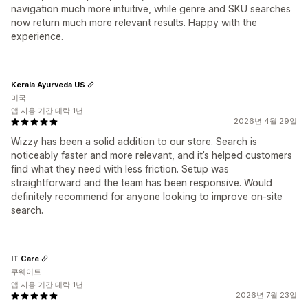
navigation much more intuitive, while genre and SKU searches
now return much more relevant results. Happy with the
experience.
Kerala Ayurveda US
미국
앱 사용 기간 대략 1년
2026년 4월 29일
Wizzy has been a solid addition to our store. Search is
noticeably faster and more relevant, and it’s helped customers
find what they need with less friction. Setup was
straightforward and the team has been responsive. Would
definitely recommend for anyone looking to improve on-site
search.
IT Care
쿠웨이트
앱 사용 기간 대략 1년
2026년 7월 23일