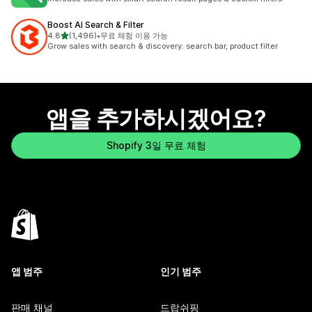
Boost AI Search & Filter
별 5개 중
4.8
(1,496)
•
무료 체험 이용 가능
총 리뷰 1496개
Grow sales with search & discovery: search bar, product filter
앱을 추가하시겠어요?
Shopify 3일 무료 체험
앱 범주
인기 범주
판매 채널
드랍쉬핑