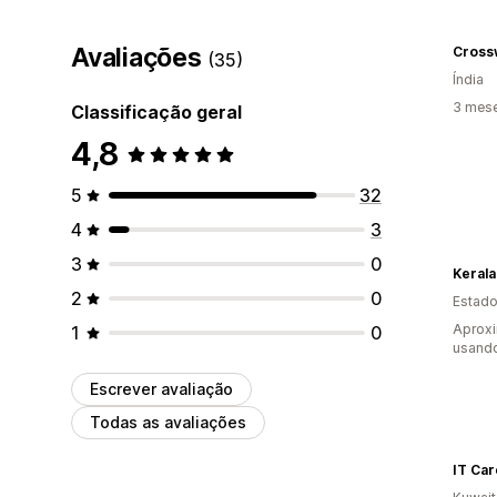
Avaliações
(35)
Índia
3 mes
Classificação geral
4,8
5
32
4
3
3
0
Keral
2
0
Estado
Aprox
1
0
usand
Escrever avaliação
Todas as avaliações
IT Car