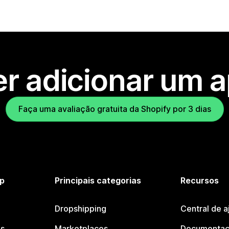
r adicionar um 
Faça uma avaliação gratuita da Shopify por 3 dias
p
Principais categorias
Recursos
Dropshipping
Central de a
os
Marketplaces
Documentaç