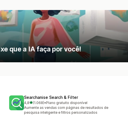
e que a IA faça por você!
Searchanise Search & Filter
de 5 estrelas
4,8
(1.068)
•
Plano gratuito disponível
1068 avaliações ao todo
Aumente as vendas com páginas de resultados de
pesquisa inteligente e filtros personalizados