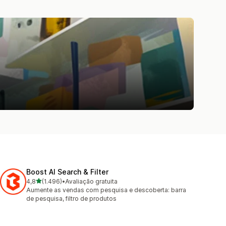
Boost AI Search & Filter
de 5 estrelas
4,8
(1.496)
•
Avaliação gratuita
1496 avaliações ao todo
Aumente as vendas com pesquisa e descoberta: barra
de pesquisa, filtro de produtos