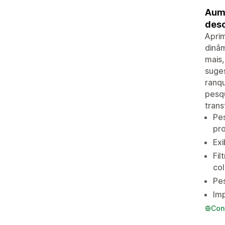
Aume
desc
Aprim
dinâm
mais,
suges
ranq
pesq
tran
Pes
pr
Exi
Fil
co
Pes
Imp
Con