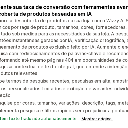
nte sua taxa de conversão com ferramentas avanç
oberta de produtos baseadas em IA
ore a descoberta de produtos da sua loja com o Wizzy AI Sear
icos por tags de produto, tamanhos, cores, fornecedores, 
 tudo sob medida para as necessidades da sua loja. A pesqu
tões instantâneas geradas por IA, verificação ortográfica,
ueamento de produtos exclusivo feito por IA. Aumente o e
uisa com redirecionamentos de palavras-chave e recomen
sformando até mesmo páginas 404 em oportunidades de co
quisa contextual de texto integral, que entende a intençã
odutos relevantes
be termos de pesquisa recentes, pesquisas em alta, amostra
tros personalizados ilimitados e exibição de variantes indivi
leção
quise por cores, tamanho, variações, descrição, tags, me
lementa pesquisa e filtros rápidos sem prejudicar a pontua
tém texto traduzido automaticamente
Mostrar original