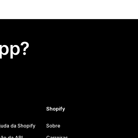
app?
Shopify
juda da Shopify
Sobre
ão da API
Carreiras