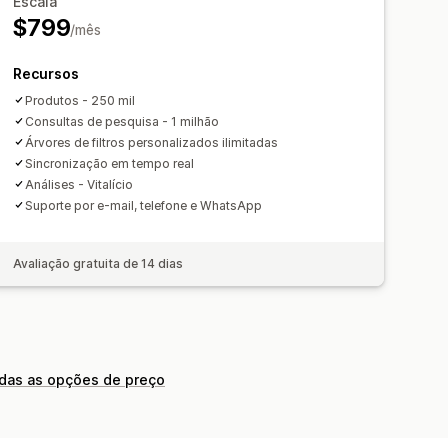
Escala
ificação
$799
/mês
onversões
Uso de filtros
Recursos
busca
Produtos - 250 mil
Consultas de pesquisa - 1 milhão
Árvores de filtros personalizados ilimitadas
Sincronização em tempo real
Análises - Vitalício
Suporte por e-mail, telefone e WhatsApp
Avaliação gratuita de 14 dias
odas as opções de preço