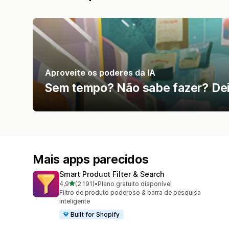
Aproveite os poderes da IA
Sem tempo? Não sabe fazer? Deix
Mais apps parecidos
Smart Product Filter & Search
de 5 estrelas
4,9
(2.191)
•
Plano gratuito disponível
2191 avaliações ao todo
Filtro de produto poderoso & barra de pesquisa
inteligente
Built for Shopify