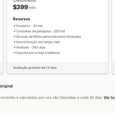
Crescimento
Página de resultados de busca
Class
$399
/mês
Análises
Insights de IA
Acompanhamento de c
Recursos
Análise em tempo real
Consultas de 
Produtos - 50 mil
Consultas de pesquisa - 200 mil
Árvores de filtros personalizados ilimitadas
Sincronização em tempo real
Análises - 365 dias
Suporte por e-mail e telefone
Avaliação gratuita de 14 dias
original
rrentes e calculadas por uso são faturadas a cada 30 dias.
Ver t