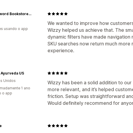
Crossword Bookstores, Dubai
We wanted to improve how customers 
es usando o app
Wizzy helped us achieve that. The sm
dynamic filters have made navigation 
SKU searches now return much more re
experience.
a Ayurveda US
s Unidos
Wizzy has been a solid addition to our 
imadamente 1 ano
more relevant, and it’s helped custom
o o app
friction. Setup was straightforward a
Would definitely recommend for anyon
e