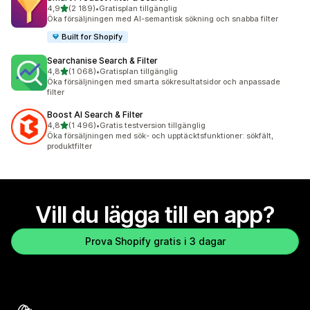
av 5 stjärnor
4,9
(2 189)
•
Gratisplan tillgänglig
2189 recensioner totalt
Öka försäljningen med AI-semantisk sökning och snabba filter
Built for Shopify
Searchanise Search & Filter
av 5 stjärnor
4,8
(1 068)
•
Gratisplan tillgänglig
1068 recensioner totalt
Öka försäljningen med smarta sökresultatsidor och anpassade
filter
Boost AI Search & Filter
av 5 stjärnor
4,8
(1 496)
•
Gratis testversion tillgänglig
1496 recensioner totalt
Öka försäljningen med sök- och upptäcktsfunktioner: sökfält,
produktfilter
Vill du lägga till en app?
Prova Shopify gratis i 3 dagar