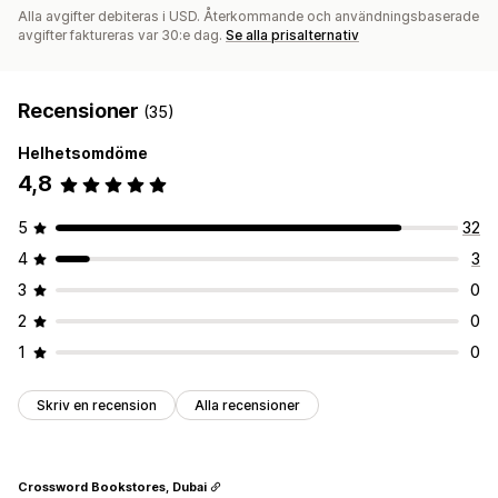
Alla avgifter debiteras i USD. Återkommande och användningsbaserade
avgifter faktureras var 30:e dag.
Se alla prisalternativ
Recensioner
(35)
Helhetsomdöme
4,8
5
32
4
3
3
0
2
0
1
0
Skriv en recension
Alla recensioner
Crossword Bookstores, Dubai