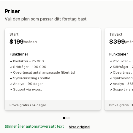
Oändlig bläddring
Bläddra längst upp
Sökförslag
Produktboost
Flera filter
Anpassad sökning
Priser
Anpassad rankning
Sökfält
Uteslut resultat
Anpassning
Välj den plan som passar ditt företag bäst.
Dra och släpp-redigerare
Färg och teckensnitt
Bildstorlek
Visningsanpassning
Anpassad CSS
HTML
JavaScript
Flera språk
Mobilanpassning
Anpassad CSS
Anpassad stil
Start
Tillväxt
Mobilanpassning
Analysverktyg
Visning av filter
Anpassade filter
Sökresultatssida
$199
$399
/månad
/må
Sortering
Funktioner
Funktioner
Analysverktyg
Produkter – 25 000
Produkter –
AI-insikter
Konverteringsspårning
Filteranvändning
Sökfrågor – 100 000
Sökfrågor –
Obegränsat antal anpassade filterträd
Obegränsat a
Analysverktyg i realtid
Sökfrågor
Synkronisering i realtid
Synkroniseri
Analys – 90 dagar
Analys – 36
Support via e-post
Support via 
Prova gratis i 14 dagar
Prova gratis i
Innehåller automatöversatt text
Visa original