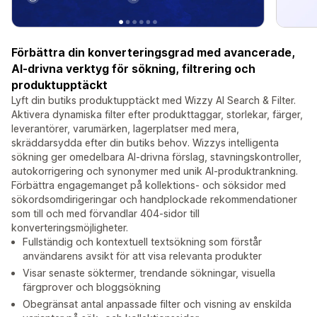
Förbättra din konverteringsgrad med avancerade,
AI-drivna verktyg för sökning, filtrering och
produktupptäckt
Lyft din butiks produktupptäckt med Wizzy AI Search & Filter.
Aktivera dynamiska filter efter produkttaggar, storlekar, färger,
leverantörer, varumärken, lagerplatser med mera,
skräddarsydda efter din butiks behov. Wizzys intelligenta
sökning ger omedelbara AI-drivna förslag, stavningskontroller,
autokorrigering och synonymer med unik AI-produktrankning.
Förbättra engagemanget på kollektions- och söksidor med
sökordsomdirigeringar och handplockade rekommendationer
som till och med förvandlar 404-sidor till
konverteringsmöjligheter.
Fullständig och kontextuell textsökning som förstår
användarens avsikt för att visa relevanta produkter
Visar senaste söktermer, trendande sökningar, visuella
färgprover och bloggsökning
Obegränsat antal anpassade filter och visning av enskilda