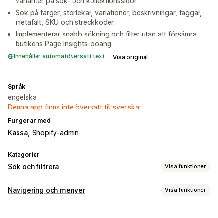
varianter på sök- och kollektionssidor
Sök på färger, storlekar, variationer, beskrivningar, taggar,
metafält, SKU och streckkoder.
Implementerar snabb sökning och filter utan att försämra
butikens Page Insights-poäng
Innehåller automatöversatt text
Visa original
Språk
engelska
Denna app finns inte översatt till svenska
Fungerar med
Kassa
Shopify-admin
Kategorier
Sök och filtrera
Visa funktioner
Sökfunktioner
Navigering och menyer
Visa funktioner
Automatisk ifyllnad
Omedelbar sökning
Flera språk
Surfning
AI-sökning
Felstavningstolerans
Synonymgrupper