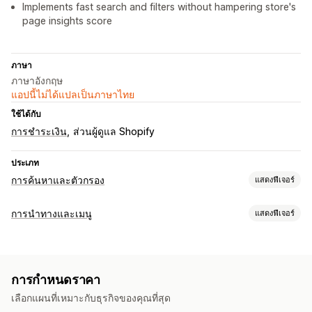
Implements fast search and filters without hampering store's
page insights score
ภาษา
ภาษาอังกฤษ
แอปนี้ไม่ได้แปลเป็นภาษาไทย
ใช้ได้กับ
การชำระเงิน
ส่วนผู้ดูแล Shopify
ประเภท
การค้นหาและตัวกรอง
แสดงฟีเจอร์
ฟีเจอร์การค้นหา
การนำทางและเมนู
แสดงฟีเจอร์
การเติมข้อความอัตโนมัติ
การค้นหาทันที
หลายภาษา
การเรียกดู
การค้นหาด้วย AI
การยอมรับการพิมพ์ผิด
กลุ่มคำพ้องความหมาย
การเลื่อนแบบไม่มีที่สิ้นสุด
เลื่อนไปด้านบน
คำแนะนำการค้นหา
Boost สินค้า
ตัวกรองหลายตัว
การกำหนดราคา
การค้นหาส่วนบุคคล
การจัดอันดับที่กำหนดเอง
แถบค้นหา
การปรับแต่ง
เลือกแผนที่เหมาะกับธุรกิจของคุณที่สุด
ไม่รวมผลลัพธ์
เครื่องมือแก้ไขแบบลากและวาง
สีและแบบอักษร
ขนาดรูปภาพ