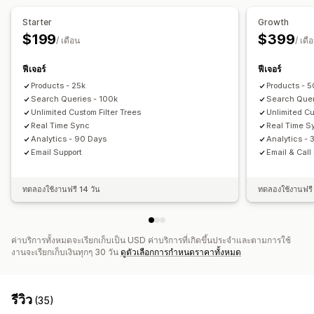
CSS ที่กำหนดเอง
HTML
JavaScript
หลายภาษา
การปรับแต่งการแสดงผล
Starter
Growth
การเปลี่ยนรูปแบบตามการแสดงผลบนมือถือ
การวิเคราะห์
การเปลี่ยนรูปแบบตามการแสดงผลบนมือถือ
CSS ที่กำหนดเอง
$199
$399
/ เดือน
/ เดื
การกำหนดสไตล์ที่กำหนดเอง
การแสดงตัวกรอง
ฟีเจอร์
ฟีเจอร์
ตัวกรองที่กำหนดเอง
หน้าผลการค้นหา
การจัดเรียง
Products - 25k
Products - 
การวิเคราะห์
Search Queries - 100k
Search Quer
Unlimited Custom Filter Trees
Unlimited Cu
ข้อมูลเชิงลึกจาก AI
การติดตามคอนเวอร์ชัน
การใช้ตัวกรอง
Real Time Sync
Real Time S
การวิเคราะห์แบบเรียลไทม์
คำค้นหา
Analytics - 90 Days
Analytics -
Email Support
Email & Call
ทดลองใช้งานฟรี 14 วัน
ทดลองใช้งานฟรี 
ค่าบริการทั้งหมดจะเรียกเก็บเป็น USD ค่าบริการที่เกิดขึ้นประจำและตามการใช้
งานจะเรียกเก็บเงินทุกๆ 30 วัน
ดูตัวเลือกการกำหนดราคาทั้งหมด
รีวิว
(35)