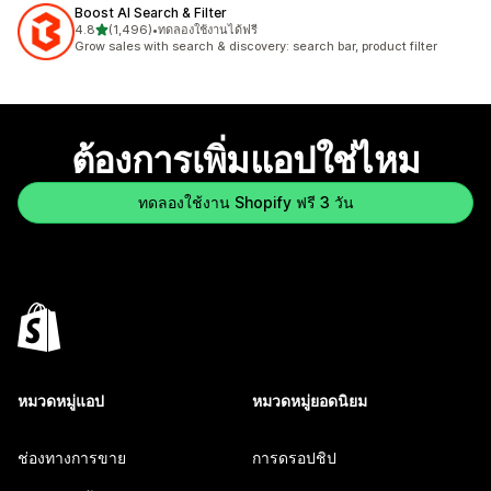
Boost AI Search & Filter
เต็ม 5 ดาว
4.8
(1,496)
•
ทดลองใช้งานได้ฟรี
ทั้งหมด 1496 รีวิว
Grow sales with search & discovery: search bar, product filter
ต้องการเพิ่มแอปใช่ไหม
ทดลองใช้งาน Shopify ฟรี 3 วัน
หมวดหมู่แอป
หมวดหมู่ยอดนิยม
ช่องทางการขาย
การดรอปชิป