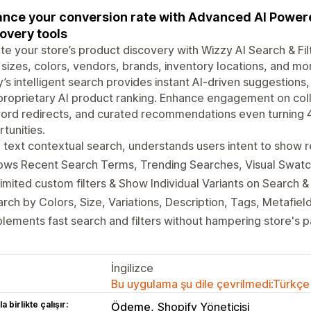
nce your conversion rate with Advanced AI Powere
overy tools
te your store’s product discovery with Wizzy AI Search & Fil
 sizes, colors, vendors, brands, inventory locations, and mor
’s intelligent search provides instant AI-driven suggestion
proprietary AI product ranking. Enhance engagement on col
ord redirects, and curated recommendations even turning 
tunities.
l text contextual search, understands users intent to show 
ows Recent Search Terms, Trending Searches, Visual Swatc
imited custom filters & Show Individual Variants on Search 
rch by Colors, Size, Variations, Description, Tags, Metafiel
lements fast search and filters without hampering store's p
İngilizce
Bu uygulama şu dile çevrilmedi:Türkçe
a birlikte çalışır:
Ödeme
Shopify Yöneticisi