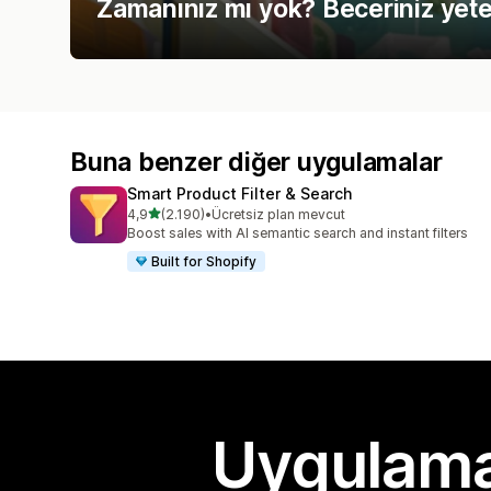
Zamanınız mı yok? Beceriniz yeter
Buna benzer diğer uygulamalar
Smart Product Filter & Search
5 yıldız üzerinden
4,9
(2.190)
•
Ücretsiz plan mevcut
toplam 2190 değerlendirme
Boost sales with AI semantic search and instant filters
Built for Shopify
Uygulama