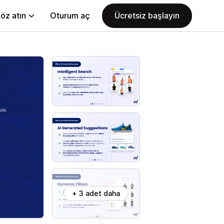
öz atın
Oturum aç
Ücretsiz başlayın
+ 3 adet daha