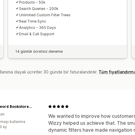
Products - 50k
Search Queries - 200k
Unlimited Custom Filter Trees
Real Time Sync
Analytics - 365 Days
Email & Call Support
14 günlük ücretsiz deneme
lanıma dayalı ücretler 30 günde bir faturalandırılır.
Tüm fiyatlandırm
Crossword Bookstores, Dubai
tan
We wanted to improve how customers 
mayı kullanma
Wizzy helped us achieve that. The sm
:3 ay
dynamic filters have made navigation 