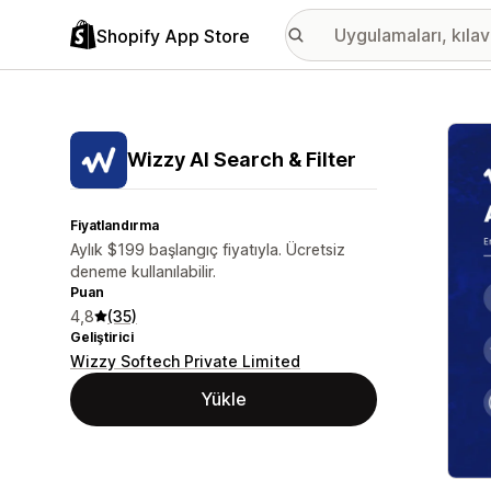
Shopify App Store
Öne ç
Wizzy AI Search & Filter
Fiyatlandırma
Aylık $199 başlangıç fiyatıyla. Ücretsiz
deneme kullanılabilir.
Puan
4,8
(35)
Geliştirici
Wizzy Softech Private Limited
Yükle