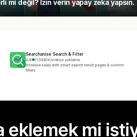
li mi değil? İzin verin yapay zeka yapsın.
Searchanise Search & Filter
5 yıldız üzerinden
4,8
(1.068)
•
Ücretsiz yükleme
toplam 1068 değerlendirme
Increase sales with smart search result pages & custom
filters
 eklemek mi isti