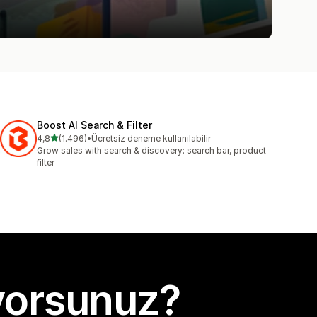
Boost AI Search & Filter
5 yıldız üzerinden
4,8
(1.496)
•
Ücretsiz deneme kullanılabilir
toplam 1496 değerlendirme
Grow sales with search & discovery: search bar, product
filter
yorsunuz?