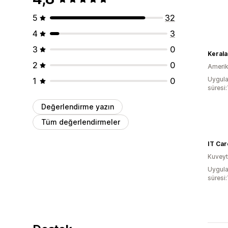
5
32
4
3
3
0
Keral
2
0
Amerika
Uygula
1
0
süresi:
Değerlendirme yazın
Tüm değerlendirmeler
IT Car
Kuveyt
Uygula
süresi: