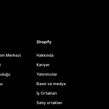
Shopify
dım Merkezi
Hakkında
i
Kariyer
luluğu
Yatırımcılar
gu
Basın ve medya
İş Ortakları
Satış ortakları