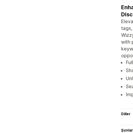
Enha
Disc
Eleva
tags,
Wizzy
with 
keyw
oppor
Ful
Sh
Unl
Sea
Imp
Diller
Şunlarl