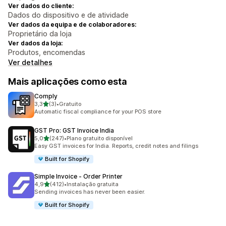
Ver dados do cliente:
Dados do dispositivo e de atividade
Ver dados da equipa e de colaboradores:
Proprietário da loja
Ver dados da loja:
Produtos, encomendas
Ver detalhes
Mais aplicações como esta
Comply
de 5 estrelas
3,3
(3)
•
Gratuito
3 total de avaliações
Automatic fiscal compliance for your POS store
GST Pro: GST Invoice India
de 5 estrelas
5,0
(247)
•
Plano gratuito disponível
247 total de avaliações
Easy GST invoices for India. Reports, credit notes and filings
Built for Shopify
Simple Invoice ‑ Order Printer
de 5 estrelas
4,9
(412)
•
Instalação gratuita
412 total de avaliações
Sending invoices has never been easier.
Built for Shopify