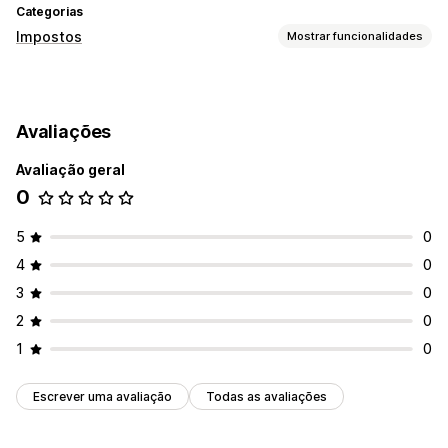
Categorias
Impostos
Mostrar funcionalidades
Rastreio da responsabilidade
Faturas com IVA
Avaliações
Cálculo de impostos
Avaliação geral
Taxas fiscais
Gestão de taxas
0
Comunicação e submissão
Relatórios de conformidade
Exportação de dados
5
0
4
0
3
0
2
0
1
0
Escrever uma avaliação
Todas as avaliações