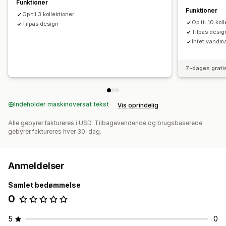
Funktioner
Funktioner
Op til 3 kollektioner
Op til 10 kol
Tilpas design
Tilpas desig
Intet vandm
7-dages grati
Indeholder maskinoversat tekst
Vis oprindelig
Alle gebyrer faktureres i USD. Tilbagevendende og brugsbaserede
gebyrer faktureres hver 30. dag.
Anmeldelser
Samlet bedømmelse
0
5
0