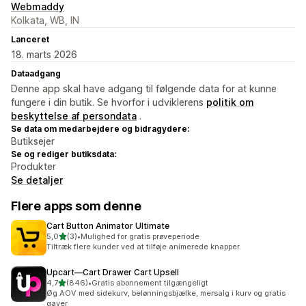
Webmaddy
Kolkata, WB, IN
Lanceret
18. marts 2026
Dataadgang
Denne app skal have adgang til følgende data for at kunne
fungere i din butik. Se hvorfor i udviklerens
politik om
beskyttelse af persondata
.
Se data om medarbejdere og bidragydere:
Butiksejer
Se og rediger butiksdata:
Produkter
Se detaljer
Flere apps som denne
Cart Button Animator Ultimate
ud af 5 stjerner
5,0
(3)
•
Mulighed for gratis prøveperiode
3 anmeldelser i alt
Tiltræk flere kunder ved at tilføje animerede knapper.
Upcart—Cart Drawer Cart Upsell
ud af 5 stjerner
4,7
(846)
•
Gratis abonnement tilgængeligt
846 anmeldelser i alt
Øg AOV med sidekurv, belønningsbjælke, mersalg i kurv og gratis
gaver