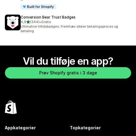
Built for Shopify
Conversion Bear Trust Badges
ud af 5 stjerner
4,9
(344)
•
Gratis
344 anmeldelser i alt
Ultimative tillidsbadges: Fremhæv sikker betalingsproces og
betaling
Vil du tilføje en app?
Prøv Shopify gratis i 3 dage
Appkategorier
Topkategorier