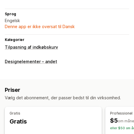
Sprog
Engelsk
Denne app er ikke oversat til Dansk
Kategorier
Tilpasning af indkøbskurv
Designelementer – andet
Priser
Vælg det abonnement, der passer bedst til din virksomhed.
Gratis
Professionel
$5
Gratis
om måne
eller $50 om år