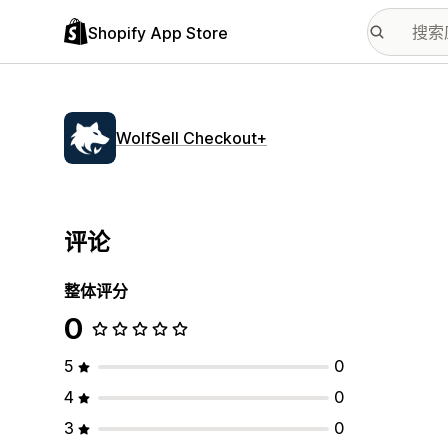
Shopify App Store
WolfSell Checkout+
评论
整体评分
0
5
0
4
0
3
0