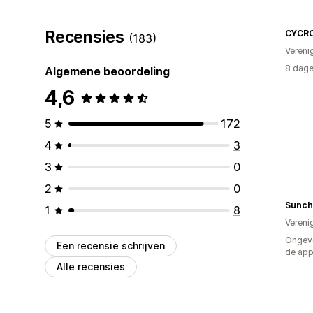
Recensies
CYCR
(183)
Vereni
8 dage
Algemene beoordeling
4,6
5
172
4
3
3
0
2
0
Sunchi
1
8
Vereni
Ongeve
Een recensie schrijven
de ap
Alle recensies