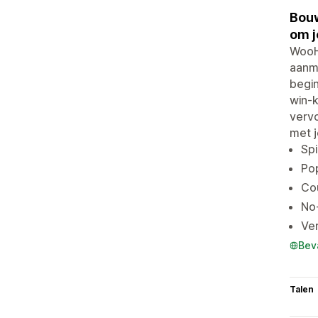
Bouw
om j
WooH
aanm
begi
win-k
verv
met j
Spi
Pop
Co
No
Ve
Bev
Talen