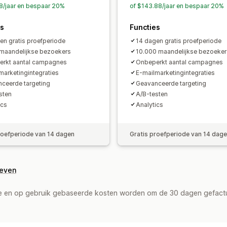
8/jaar en bespaar 20%
of $143.88/jaar en bespaar 20%
es
Functies
en gratis proefperiode
14 dagen gratis proefperiode
maandelijkse bezoekers
10.000 maandelijkse bezoeker
rkt aantal campagnes
Onbeperkt aantal campagnes
marketingintegraties
E-mailmarketingintegraties
ceerde targeting
Geavanceerde targeting
sten
A/B-testen
ics
Analytics
roefperiode van 14 dagen
Gratis proefperiode van 14 dag
geven
de en op gebruik gebaseerde kosten worden om de 30 dagen gefact