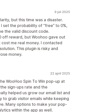
9 juli 2025
rity, but this time was a disaster.
 I set the probability of “free” to 0%,
e the valid discount code.
20 off reward, but Woohoo gave out
 cost me real money. I contacted
olution. This plugin is risky and
o lose money.
22 april 2025
 the WooHoo Spin To Win pop-up at
 the sign-ups rate and the
lly helped us grow our email list and
ay to grab visitor emails while keeping
sive. Many options to make your pop-
lytics within the app as well.