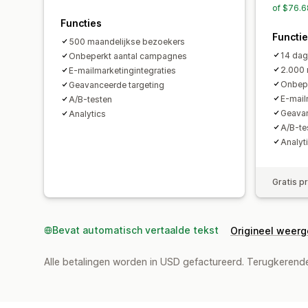
of $76.6
Functies
Functi
500 maandelijkse bezoekers
14 dag
Onbeperkt aantal campagnes
2.000 
E-mailmarketingintegraties
Onbepe
Geavanceerde targeting
E-mail
A/B-testen
Geavan
Analytics
A/B-te
Analyt
Gratis p
Bevat automatisch vertaalde tekst
Origineel weer
Alle betalingen worden in USD gefactureerd. Terugkeren