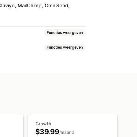
Klaviyo
MailChimp
OmniSend
Functies weergeven
Functies weergeven
Sms-pop-ups
Exit intent
Kortingen
brieven
Formulieren
Games
eren
Kortingen
Beloningen
maat
g
Checkoutmails
Exit intent
te lettertypen
Vertaling
amelijst
Campagnes
tering
Tagging
Rapportage
Growth
$39.99
/maand