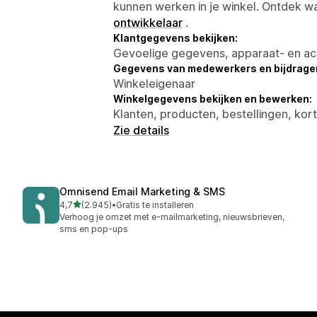
kunnen werken in je winkel. Ontdek w
ontwikkelaar
.
Klantgegevens bekijken:
Gevoelige gegevens, apparaat- en ac
Gegevens van medewerkers en bijdrager
Winkeleigenaar
Winkelgegevens bekijken en bewerken:
Klanten, producten, bestellingen, ko
Zie details
Omnisend Email Marketing & SMS
van 5 sterren
4,7
(2.945)
•
Gratis te installeren
2945 recensies in totaal
Verhoog je omzet met e-mailmarketing, nieuwsbrieven,
sms en pop-ups