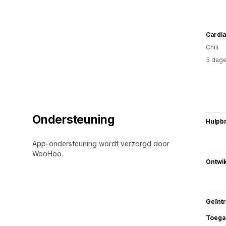
Cardia
Chili
5 dage
Ondersteuning
Hulpb
App-ondersteuning wordt verzorgd door
WooHoo.
Ontwik
Geïnt
Toega