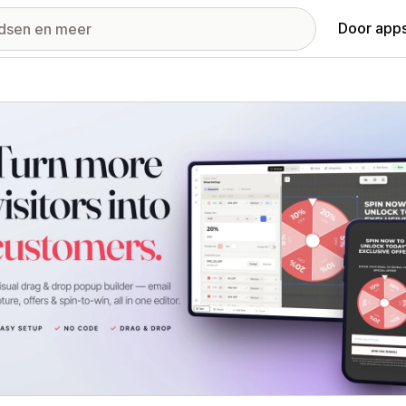
Door apps
ij met uitgelichte afbeeldingen