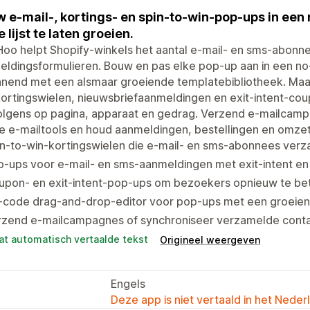
 e-mail-, kortings- en spin-to-win-pop-ups in ee
e lijst te laten groeien.
oo helpt Shopify-winkels het aantal e-mail- en sms-abonn
eldingsformulieren. Bouw en pas elke pop-up aan in een n
nnend met een alsmaar groeiende templatebibliotheek. Maa
ortingswielen, nieuwsbriefaanmeldingen en exit-intent-co
olgens op pagina, apparaat en gedrag. Verzend e-mailcamp
e e-mailtools en houd aanmeldingen, bestellingen en omzet
n-to-win-kortingswielen die e-mail- en sms-abonnees verz
-ups voor e-mail- en sms-aanmeldingen met exit-intent en
upon- en exit-intent-pop-ups om bezoekers opnieuw te bet
-code drag-and-drop-editor voor pop-ups met een groeien
rzend e-mailcampagnes of synchroniseer verzamelde contac
at automatisch vertaalde tekst
Origineel weergeven
Engels
Deze app is niet vertaald in het Neder