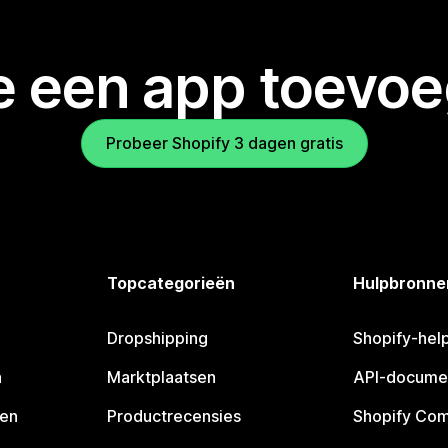
je een app toevo
Probeer Shopify 3 dagen gratis
Topcategorieën
Hulpbronne
Dropshipping
Shopify-hel
n
Marktplaatsen
API-docume
pen
Productrecensies
Shopify Co