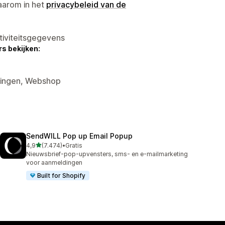
aarom in het
privacybeleid van de
tiviteitsgegevens
s bekijken:
rtingen, Webshop
SendWILL Pop up Email Popup
van 5 sterren
4,9
(7.474)
•
Gratis
7474 recensies in totaal
Nieuwsbrief-pop-upvensters, sms- en e-mailmarketing
voor aanmeldingen
Built for Shopify