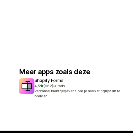
Meer apps zoals deze
Shopify Forms
van 5 sterren
4,5
(662)
•
Gratis
662 recensies in totaal
Verzamel klantgegevens om je marketinglijst uit te
breiden