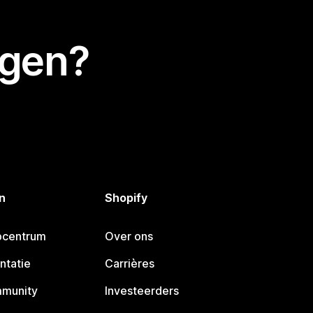
egen?
n
Shopify
pcentrum
Over ons
ntatie
Carrières
mmunity
Investeerders