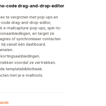
n no-code drag-and-drop-editor
ees te vergroten met pop-ups en
o-code drag-and-drop-editor,
k e-mailcapture-pop-ups, spin-to-
uponaanbiedingen, en target ze
agnes of synchroniseer contacten
 bij vanuit één dashboard.
amelen.
 kortingsaanbiedingen.
rekken voordat ze vertrekken.
de templatebibliotheek.
ten met je e-mailtools.
lands