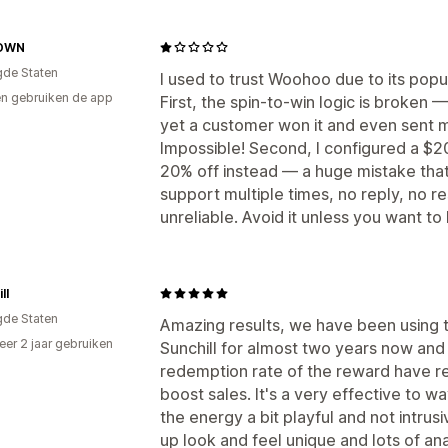
OWN
gde Staten
I used to trust Woohoo due to its popula
n gebruiken de app
First, the spin-to-win logic is broken —
yet a customer won it and even sent m
Impossible! Second, I configured a $
20% off instead — a huge mistake that
support multiple times, no reply, no res
unreliable. Avoid it unless you want t
ll
gde Staten
Amazing results, we have been using
er 2 jaar gebruiken
Sunchill for almost two years now and
p
redemption rate of the reward have rea
boost sales. It's a very effective to w
the energy a bit playful and not intru
up look and feel unique and lots of ana