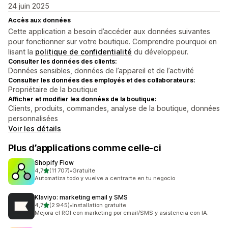
24 juin 2025
Accès aux données
Cette application a besoin d’accéder aux données suivantes
pour fonctionner sur votre boutique. Comprendre pourquoi en
lisant la
politique de confidentialité
du développeur.
Consulter les données des clients:
Données sensibles, données de l’appareil et de l’activité
Consulter les données des employés et des collaborateurs:
Propriétaire de la boutique
Afficher et modifier les données de la boutique:
Clients, produits, commandes, analyse de la boutique, données
personnalisées
Voir les détails
Plus d’applications comme celle-ci
Shopify Flow
étoile(s) sur 5
4,7
(11 707)
•
Gratuite
11707 avis au total
Automatiza todo y vuelve a centrarte en tu negocio
Klaviyo: marketing email y SMS
étoile(s) sur 5
4,7
(2 945)
•
Installation gratuite
2945 avis au total
Mejora el ROI con marketing por email/SMS y asistencia con IA.