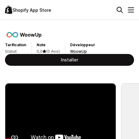
Shopify App Store
WoowUp
Tarification
Note
Développeur
Gratuit
0,0
(0 Avis)
WoowUp
Installer