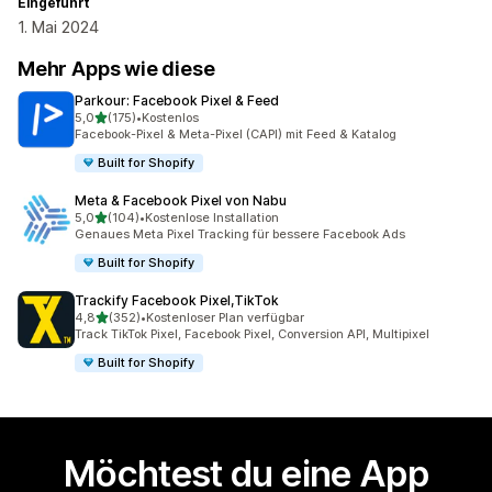
Eingeführt
1. Mai 2024
Mehr Apps wie diese
Parkour: Facebook Pixel & Feed
von 5 Sternen
5,0
(175)
•
Kostenlos
175 Rezensionen insgesamt
Facebook-Pixel & Meta-Pixel (CAPI) mit Feed & Katalog
Built for Shopify
Meta & Facebook Pixel von Nabu
von 5 Sternen
5,0
(104)
•
Kostenlose Installation
104 Rezensionen insgesamt
Genaues Meta Pixel Tracking für bessere Facebook Ads
Built for Shopify
Trackify Facebook Pixel,TikTok
von 5 Sternen
4,8
(352)
•
Kostenloser Plan verfügbar
352 Rezensionen insgesamt
Track TikTok Pixel, Facebook Pixel, Conversion API, Multipixel
Built for Shopify
Möchtest du eine App