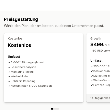
Tracking in Echtzeit
Aktivitäts-Tracking
Event-Tracking
Targeting
Segmentierung
Seitenaufrufe
Besucher-IP
Zielgruppensegmente
Ähnliche Zielgruppen
Lifetime Value (LTV)
Treueanalyse
Preisgestaltung
Benutzerdefinierte Zielgruppen
Gerät
Event-basiert
Marketing und Vertrieb
Wähle den Plan, der am besten zu deinem Unternehmen passt.
Keyword
Standortabhängig
Verhalten
Produktkategorie
KI-Einblicke
Marketingattribution
Gewinneinblicke
KI-Targeting
Retargeting
Kaufverfolgung
UTM-Tracking
Kostenlos
Growth
Kampagnenmanagement
$499
Kostenlos
/ Mo
Bildmaterial und Berichte
KI-Optimierung
Automatisierte Kampagnen
1,80 USD pro 
Analyse-Dashboard
Benutzerdefinierte Dashboards
Gebotsoptimierung
Social Media
Umfasst
Benchmarking
Benutzerdefinierte Berichte
Umfasst
5.000* Sitzungen/Monat
Leistungsanalyse
Historische Analyse
Prognose
250.000* S
Besucheranalysen
Leistungsverfolgung
Interaktionskennzahlen
ROI-Analyse
Besucheran
Marketing-Modul
Marketing-
Klickraten
Werbe-Modul
Conversion-Tracking
Impressionszahlen
Werbe-Modu
Echtzeit-Reporting
UTM-Zuordnung
Traffic-Quelle
Echtzeit-Rep
*Stoppt nach 5.000 Sitzungen
14-tägiger ko