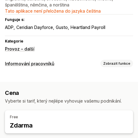
španělština, němčina, a norština
Tato aplikace není přeložena do jazyka čeština
Funguje s:
ADP
Ceridian Dayforce
Gusto
Heartland Payroll
Kategorie
Provoz – další
Informování pracovníků
Zobrazit funkce
Typy notifikací
Informování pracovníků
Cena
Přizpůsobení
Vyberte si tarif, který nejlépe vyhovuje vašemu podnikání.
Pravidla notifikací
Free
Zdarma