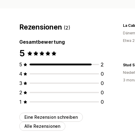
Rezensionen
La Ca
(2)
Dänem
Etwa 2
Gesamtbewertung
5
5
2
Stud S
Nieder
4
0
3 mona
3
0
2
0
1
0
Eine Rezension schreiben
Alle Rezensionen