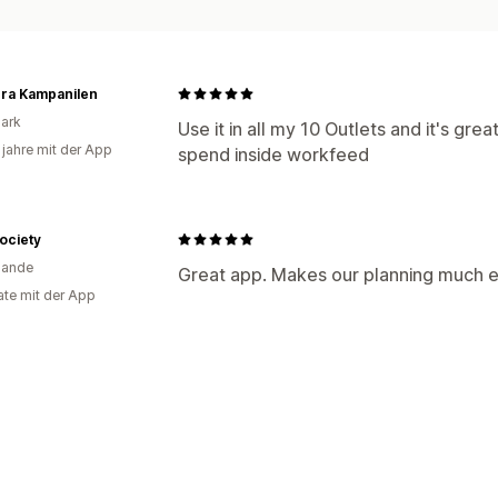
bra Kampanilen
ark
Use it in all my 10 Outlets and it's gre
 jahre mit der App
spend inside workfeed
ociety
lande
Great app. Makes our planning much e
te mit der App