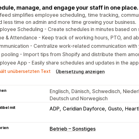
dule, manage, and engage your staff in one place.
eed simplifies employee scheduling, time tracking, commun
 less time on admin and more time growing your business.
loyee Scheduling - Create schedules in minutes based on s
e & Attendance - Keep track of working hours, PTO, and a
mmunication - Centralize work-related communication with
 pooling - Import tips from Shopify and distribute them amo
loyee App - Easily share schedules and updates in the app
hält unübersetzten Text
Übersetzung anzeigen
hen
Englisch, Dänisch, Schwedisch, Niederl
Deutsch und Norwegisch
ibel mit
ADP
Ceridian Dayforce
Gusto
Heart
orien
Betrieb – Sonstiges