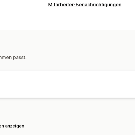
Mitarbeiter-Benachrichtigungen
Benachrichtigungsarten
Mitarbeiter-Benachrichtigungen
Anpassung
Regeln für Benachrichtigungen
hmen passt.
nen anzeigen