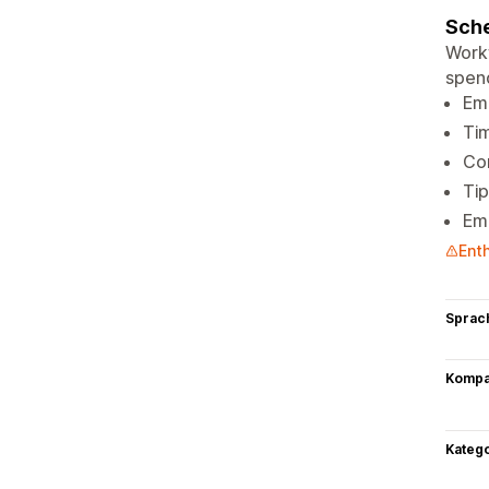
Sche
Workf
spend
Emp
Tim
Co
Tip
Emp
Ent
Sprac
Kompat
Kateg