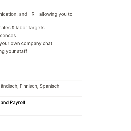
ication, and HR – allowing you to
ales & labor targets
bsences
 your own company chat
ng your staff
ändisch, Finnisch, Spanisch,
land Payroll