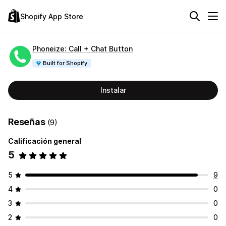
Shopify App Store
Phoneize: Call + Chat Button
Built for Shopify
Instalar
Reseñas
(9)
Calificación general
5
5
9
4
0
3
0
2
0